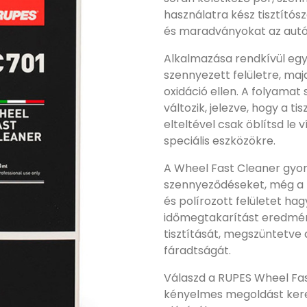
használatra kész tisztító
és maradványokat az autók 
Alkalmazása rendkívül egy
szennyezett felületre, maj
oxidáció ellen. A folyama
változik, jelezve, hogy a t
elteltével csak öblítsd le 
speciális eszközökre.
A Wheel Fast Cleaner gyor
szennyeződéseket, még a 
és polírozott felületet ha
időmegtakarítást eredmény
tisztítását, megszüntetv
fáradtságát.
Válaszd a RUPES Wheel Fas
kényelmes megoldást keres