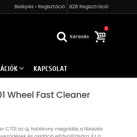
Belépés • Regisztáció
B2B Regisztráció
0
Keresés
ÁCIÓK
KAPCSOLAT
1 Wheel Fast Cleaner
r C701 az új, hatékony megoldás a fékezés
yeződések és oxidáció eltávolítására. Ez a