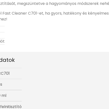
 tisztítását, megszüntetve a hagyományos módszerek nehé
 Fast Cleaner C701-et, ha gyors, hatékony és kényelmes 
hez!
iót
datok
CC701
cs
0 ml
 felnitisztító