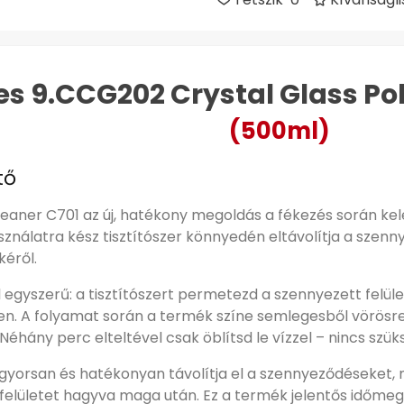
s 9.CCG202 Crystal Glass Pol
(500ml)
tő
eaner C701 az új, hatékony megoldás a fékezés során kel
használatra kész tisztítószer könnyedén eltávolítja a sz
kéről.
egyszerű: a tisztítószert permetezd a szennyezett felüle
len. A folyamat során a termék színe semlegesből vörösre vá
Néhány perc elteltével csak öblítsd le vízzel – nincs szü
gyorsan és hatékonyan távolítja el a szennyeződéseket,
 felületet hagyva maga után. Ez a termék jelentős időm