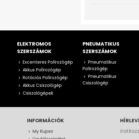
ELEKTROMOS
PNEUMATIKUS
SZERSZÁMOK
SZERSZÁMOK
Excenteres Polírozógép
Pneumatikus
Polírozógép
Akkus Polírozógép
Pneumatikus
Rotációs Polírozógép
Csiszológép
Akkus Csiszológép
Csiszológépek
INFORMÁCIÓK
HÍRLEV
Iratkoz
My Rupes