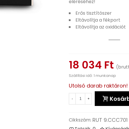
eléréséhez!
Erős tisztítószer
Eltávolítja a fékport
Eltávolítja az oxidációt
18 034 Ft
(brut
Szállítási idő: 1 munkanap
Utolsó darab raktáron!
Kosár
-
+
RUT 9.CCC701 /
Cikkszám:
Tetszik
0
Kívánságl