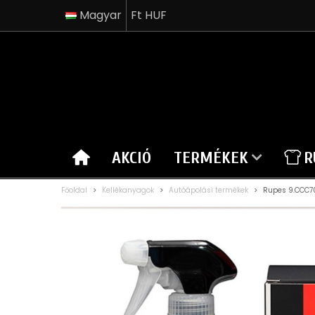
Magyar
Ft HUF
AKCIÓ
TERMÉKEK
R
Főoldal
>
Kellékanyagok
>
Autóápolási termékek
>
Rupes 9.CCC70