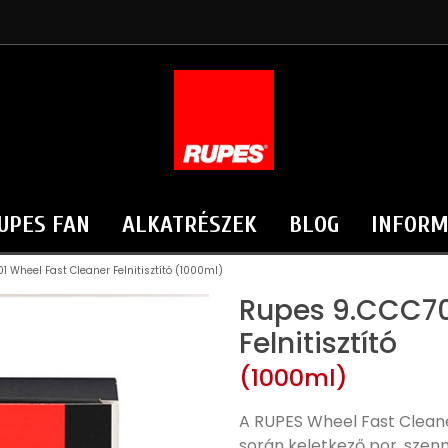
UPES FAN
ALKATRÉSZEK
BLOG
INFORM
1 Wheel Fast Cleaner Felnitisztító (1000ml)
Rupes 9.CCC70
Felnitisztító
(1000ml)
A RUPES Wheel Fast Cleane
során keletkező por, szenn