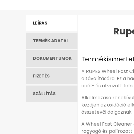
LEÍRÁS
Rupe
TERMÉK ADATAI
Termékismerte
DOKUMENTUMOK
A RUPES Wheel Fast Cl
FIZETÉS
eltávolítására. Ez a 
acél- és ötvözött felni
SZÁLLÍTÁS
Alkalmazása rendkívül 
kezdjen az oxidáció el
összetevői dolgoznak. 
A Wheel Fast Cleaner 
ragyogó és polírozott