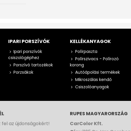
IPARI PORSZÍVÓK
KELLÉKANYAGOK
Ipari porszívók
Polírpaszta
csiszológéphez
Polírszivacs - Polírozó
Porszívó tartozékok
korong
Porzsákok
Autóápolási termékek
Mikroszálas kendő
Csiszolóanyagok
ÉL
RUPES MAGYARORSZÁG
z fel az újdonságokért!
CarColor Kft.