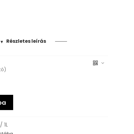
Részletes leírás
▼
tó)
ba
 1L
istába