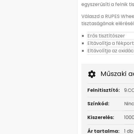
egyszerűsíti a felnik
Válaszd a RUPES Wheel
tisztaságának elérésé
Erős tisztítószer
Eltávolítja a fékport
Eltávolítja az oxidác
Műszaki a
Felnitisztító:
9.C
Színkód:
Nin
Kiszerelés:
100
Ár tartalma:
1 db