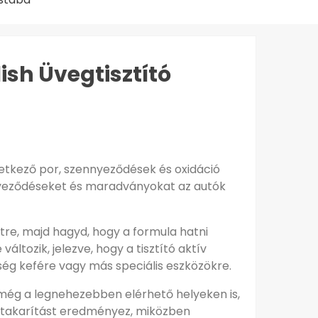
ish Üvegtisztító
etkező por, szennyeződések és oxidáció
ennyeződéseket és maradványokat az autók
tre, majd hagyd, hogy a formula hatni
ltozik, jelezve, hogy a tisztító aktív
kség kefére vagy más speciális eszközökre.
 még a legnehezebben elérhető helyeken is,
egtakarítást eredményez, miközben