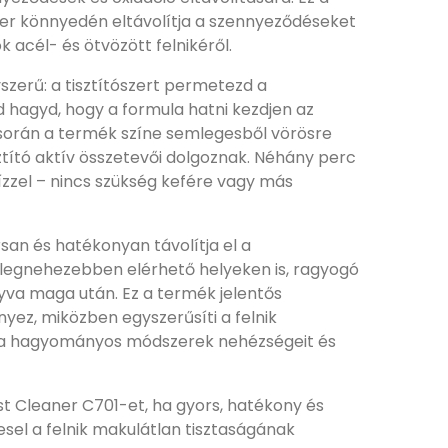
szer könnyedén eltávolítja a szennyeződéseket
acél- és ötvözött felnikéről.
szerű: a tisztítószert permetezd a
d hagyd, hogy a formula hatni kezdjen az
t során a termék színe semlegesből vörösre
isztító aktív összetevői dolgoznak. Néhány perc
vízzel – nincs szükség kefére vagy más
san és hatékonyan távolítja el a
legnehezebben elérhető helyeken is, ragyogó
gyva maga után. Ez a termék jelentős
ez, miközben egyszerűsíti a felnik
e a hagyományos módszerek nehézségeit és
t Cleaner C701-et, ha gyors, hatékony és
el a felnik makulátlan tisztaságának