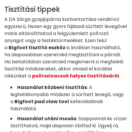
Tisztítási tippek
A DA Sárga gyapjúpárna karbantartása rendkívül
egyszerű, hiszen egy gyors fújással sűrített levegővel
máris eltávolíthatod a felgyülemlett polírozó
anyagot vagy a festéktörmeléket. Ezen felül
a
Bigfoot tisztító eszköz
is kiválóan használható,
ha alaposabban szeretnéd megtisztítani a párnát.
Ha behatóbban szeretnéd megismerni a megfelelő
tisztítási módszereket, akkor olvasd el korábbi
cikkünket a
polírszivacsok helyes tisztításáról.
Használat közbeni tisztítás
: A
leghatékonyabb módszer a sűrített levegő, vagy
a
Bigfoot pad claw tool
kefeoldalának
használata.
Használat utáni mosás
: Szappannal és vízzel
tisztíthatod, majd alaposan öblítsd ki. Ügyelj rá,