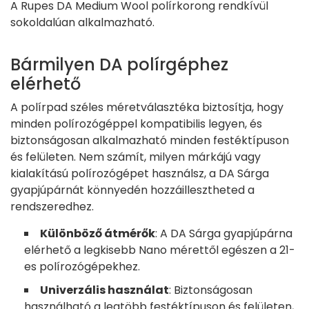
A Rupes DA Medium Wool polírkorong rendkívül
sokoldalúan alkalmazható.
Bármilyen DA polírgéphez
elérhető
A polírpad széles méretválasztéka biztosítja, hogy
minden polírozógéppel kompatibilis legyen, és
biztonságosan alkalmazható minden festéktípuson
és felületen. Nem számít, milyen márkájú vagy
kialakítású polírozógépet használsz, a DA Sárga
gyapjúpárnát könnyedén hozzáillesztheted a
rendszeredhez.
Különböző átmérők
: A DA Sárga gyapjúpárna
elérhető a legkisebb Nano mérettől egészen a 21-
es polírozógépekhez.
Univerzális használat
: Biztonságosan
használható a legtöbb festéktípuson és felületen,