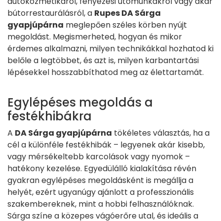
autókozmetikáról, fényezési utómunkákról vagy akár
bútorrestaurálásról, a
Rupes DA Sárga
gyapjúpárna
meglepően széles körben nyújt
megoldást. Megismerheted, hogyan és mikor
érdemes alkalmazni, milyen technikákkal hozhatod ki
belőle a legtöbbet, és azt is, milyen karbantartási
lépésekkel hosszabbíthatod meg az élettartamát.
Egylépéses megoldás a
festékhibákra
A
DA Sárga gyapjúpárna
tökéletes választás, ha a
cél a különféle festékhibák – legyenek akár kisebb,
vagy mérsékeltebb karcolások vagy nyomok –
hatékony kezelése. Egyedülálló kialakítása révén
gyakran egylépéses megoldásként is megállja a
helyét, ezért ugyanúgy ajánlott a professzionális
szakembereknek, mint a hobbi felhasználóknak.
Sárga színe a közepes vágóerőre utal, és ideális a