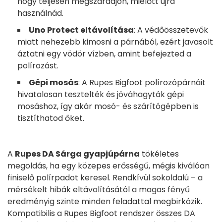
hogy teljesen megszáradjon, mielőtt újra
használnád.
Uno Protect eltávolítása
: A védőösszetevők
miatt nehezebb kimosni a párnából, ezért javasolt
áztatni egy vödör vízben, amint befejezted a
polírozást.
Gépi mosás
: A Rupes Bigfoot polírozópárnáit
hivatalosan tesztelték és jóváhagyták gépi
mosáshoz, így akár mosó- és szárítógépben is
tisztíthatod őket.
A
Rupes DA Sárga gyapjúpárna
tökéletes
megoldás, ha egy közepes erősségű, mégis kiválóan
finiselő polírpadot keresel. Rendkívül sokoldalú – a
mérsékelt hibák eltávolításától a magas fényű
eredményig szinte minden feladattal megbirkózik.
Kompatibilis a Rupes Bigfoot rendszer összes DA