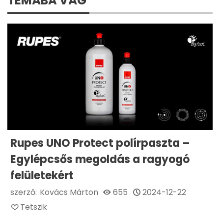
TÉMÁBA VÁG
Rupes UNO Protect polírpaszta –
Egylépcsős megoldás a ragyogó
felületekért
szerző:
Kovács Márton
655
2024-12-22
Tetszik