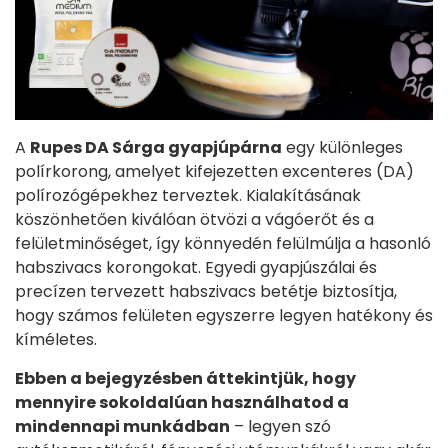
A
Rupes DA Sárga gyapjúpárna
egy különleges
polírkorong, amelyet kifejezetten excenteres (DA)
polírozógépekhez terveztek. Kialakításának
köszönhetően kiválóan ötvözi a vágóerőt és a
felületminőséget, így könnyedén felülmúlja a hasonló
habszivacs korongokat. Egyedi gyapjúszálai és
precízen tervezett habszivacs betétje biztosítja,
hogy számos felületen egyszerre legyen hatékony és
kíméletes.
Ebben a bejegyzésben áttekintjük, hogy
mennyire sokoldalúan használhatod a
mindennapi munkádban
– legyen szó