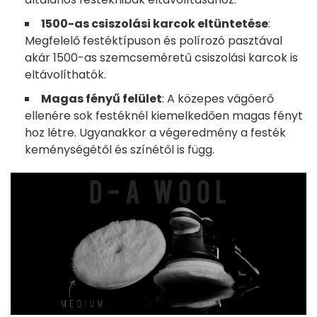
1500-as csiszolási karcok eltüntetése
:
Megfelelő festéktípuson és polírozó pasztával
akár 1500-as szemcseméretű csiszolási karcok is
eltávolíthatók.
Magas fényű felület
: A közepes vágóerő
ellenére sok festéknél kiemelkedően magas fényt
hoz létre. Ugyanakkor a végeredmény a festék
keménységétől és színétől is függ.