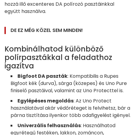
hozzá illő excenteres DA polírozó pasztáinkkal
együtt használva.
DE EZ MÉG KÖZEL SEM MINDEN!
Kombinálhatod különböző
polírpasztákkal a feladathoz
igazítva
Bigfoot DA paszták
: Kompatibilis a Rupes
Bigfoot kék (durva), sárga (közepes) és Uno Pure
finiselő pasztáival, valamint az Uno Protecttel is.
Egylépéses megoldás
: Az Uno Protect
használatával akár védőréteget is felvihetsz, bár a
párna tisztítása ilyenkor több odafigyelést igényel.
Univerzális felhasználás
: Használhatod
egyrétegű festéken, lakkon, zománcon,