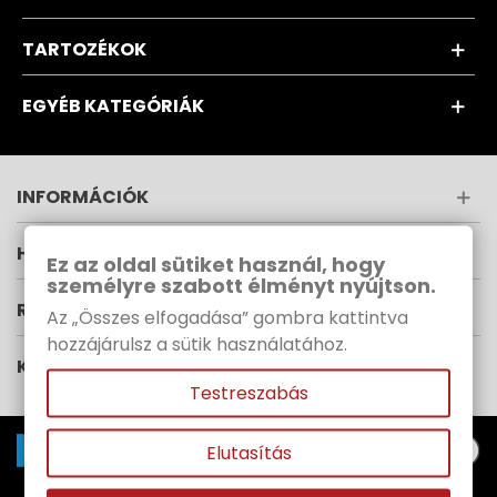
TARTOZÉKOK
EGYÉB KATEGÓRIÁK
INFORMÁCIÓK
HÍRLEVÉL
Ez az oldal sütiket használ, hogy
személyre szabott élményt nyújtson.
RUPES MAGYARORSZÁG
Az „Összes elfogadása” gombra kattintva
hozzájárulsz a sütik használatához.
KÖVESS MINKET
Testreszabás
Elutasítás