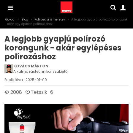
Főoldal
>
Blog
>
Polírozási ismeretek
>
A legjobb gyapjú polírozó korongunk
- akár egylépéses polírozáshoz
A legjobb gyapjú polírozó
korongunk - akár egylépéses
polírozáshoz
KOVÁCS MÁRTON
Alkalmazástechnikai szakértő
Publikálva:
2025-01-09
2008
Tetszik
6