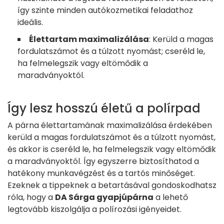
így szinte minden autókozmetikai feladathoz
ideális.
Élettartam maximalizálása
: Kerüld a magas
fordulatszámot és a túlzott nyomást; cseréld le,
ha felmelegszik vagy eltömődik a
maradványoktól.
Így lesz hosszú életű a polírpad
A párna élettartamának maximalizálása érdekében
kerüld a magas fordulatszámot és a túlzott nyomást,
és akkor is cseréld le, ha felmelegszik vagy eltömődik
a maradványoktól. Így egyszerre biztosíthatod a
hatékony munkavégzést és a tartós minőséget.
Ezeknek a tippeknek a betartásával gondoskodhatsz
róla, hogy a
DA Sárga gyapjúpárna
a lehető
legtovább kiszolgálja a polírozási igényeidet.