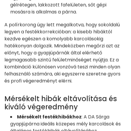
gélrétegen, lakkozott fafelületen, sőt gépi
mosásra is alkalmas a párna.
A polírkorong úgy lett megalkotva, hogy sokoldalú
legyen a festékkorrekcióban: a kisebb hibáktól
kezdve egészen a komolyabb karcolásokig
hatékonyan dolgozik. Mindeközben megőrzi azt az
előnyt, hogy a gyapjúpárnák által elérhető
legmagasabb szintű felületminőséget nyújtja. Ez a
kombináció különösen vonzóvá teszi minden olyan
felhasználó számára, aki egyszerre szeretne gyors
és profi végeredményt elérni.
Mérsékelt hibák eltávolítása és
kiváló végeredmény
Mérsékelt festékhibákhoz
: A DA Sárga
gyapjúpárna ideális közepes mély karcolások és
általános festékhibák eltávolításához.