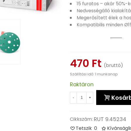
15 furatos – akár 50%-k
Nedvességálló kialakítá
Megerősített élek a ho
Kompatibilis minden Ø
470 Ft
(bruttó)
Szállítási idő: 1 munkanap
Raktáron
Kosár
-
+
RUT 9.45234
Cikkszám:
Tetszik
0
Kívánságl