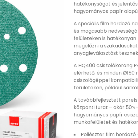
hatékonyságot és jelentős
hagyományos papír alapú
A speciális film hordozó n
és magasabb nedvességáll
felületeken is hatékonyan
megelőzni a szakadásokat,
anyagleválasztást tesznek
A HQ400 csiszolókorong 
elérhető, és minden Ø150
csiszológéppel kompatibil
területeken, például sarkok
A továbbfejlesztett porelsz
központi furat – akár 50%-
hagyományos papír csiszo
munkafelületet és hatékony
Poliészter film hordoz