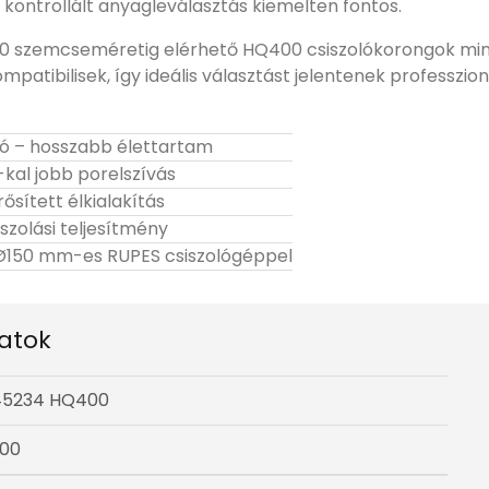
 kontrollált anyagleválasztás kiemelten fontos.
00 szemcseméretig elérhető HQ400 csiszolókorongok mi
atibilisek, így ideális választást jelentenek professzionál
ozó – hosszabb élettartam
-kal jobb porelszívás
sített élkialakítás
szolási teljesítmény
 Ø150 mm-es RUPES csiszológéppel
atok
45234 HQ400
00