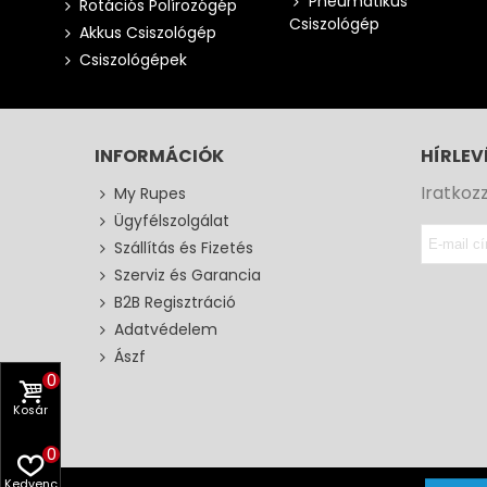
Pneumatikus
Rotációs Polírozógép
Csiszológép
Akkus Csiszológép
Csiszológépek
INFORMÁCIÓK
HÍRLEV
Iratkoz
My Rupes
Ügyfélszolgálat
Szállítás és Fizetés
Szerviz és Garancia
B2B Regisztráció
Adatvédelem
Ászf
0
Kosár
0
Kedvenc