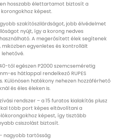
en hosszabb élettartamot biztosít a
 korongokhoz képest.
agyobb szakítószilárdságot, jobb élvédelmet
óságot nyújt, így a korong nedves
 használható. A megerősített élek segítenek
 miközben egyenletes és kontrollált
 lehetővé.
P40-től egészen P2000 szemcseméretig
 mm-es hátlappal rendelkező RUPES
is. Különösen hatékony nehezen hozzáférhető
nál és éles éleken is.
ívási rendszer – a 15 furatos kialakítás plusz
kal több port képes eltávolítani a
lókorongokhoz képest, így tisztább
abb csiszolást biztosít.
ó – nagyobb tartósság