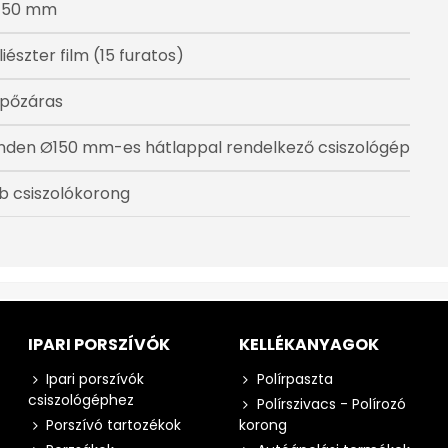
150 mm
liészter film (15 furatos)
pőzáras
nden Ø150 mm-es hátlappal rendelkező csiszológép
db csiszolókorong
IPARI PORSZÍVÓK
KELLÉKANYAGOK
Ipari porszívók
Polírpaszta
csiszológéphez
Polírszivacs - Polírozó
Porszívó tartozékok
korong