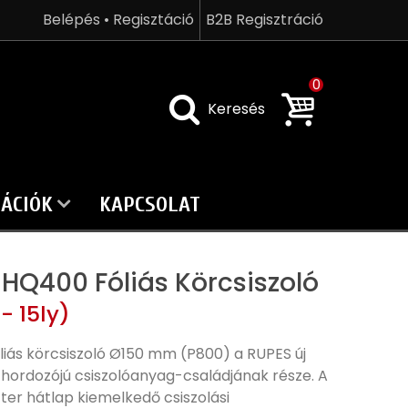
Belépés • Regisztáció
B2B Regisztráció
0
Keresés
ÁCIÓK
KAPCSOLAT
HQ400 Fóliás Körcsiszoló
 15ly)
iás körcsiszoló Ø150 mm (P800) a RUPES új
m hordozójú csiszolóanyag-családjának része. A
zter hátlap kiemelkedő csiszolási