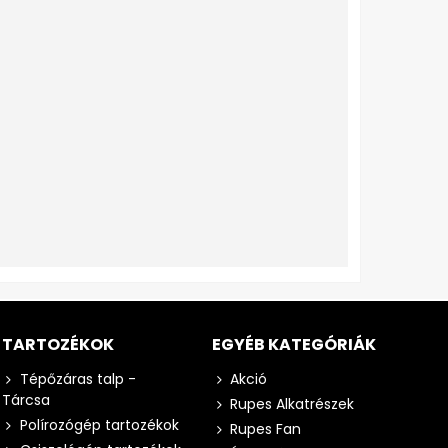
TARTOZÉKOK
EGYÉB KATEGÓRIÁK
Tépőzáras talp -
Akció
Tárcsa
Rupes Alkatrészek
Polírozógép tartozékok
Rupes Fan