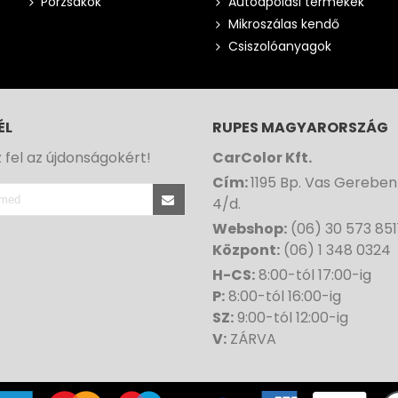
Porzsákok
Autóápolási termékek
Mikroszálas kendő
Csiszolóanyagok
ÉL
RUPES MAGYARORSZÁG
z fel az újdonságokért!
CarColor Kft.
Cím:
1195 Bp. Vas Gereben
4/d.
Webshop:
(06) 30 573 851
Központ:
(06) 1 348 0324
H-CS:
8:00-tól 17:00-ig
P:
8:00-tól 16:00-ig
SZ:
9:00-tól 12:00-ig
V:
ZÁRVA