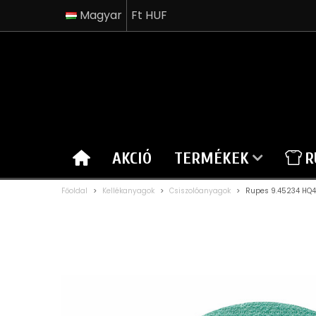
Magyar
Ft HUF
AKCIÓ
TERMÉKEK
R
Főoldal
>
Kellékanyagok
>
Csiszolóanyagok
>
Rupes 9.45234 HQ40