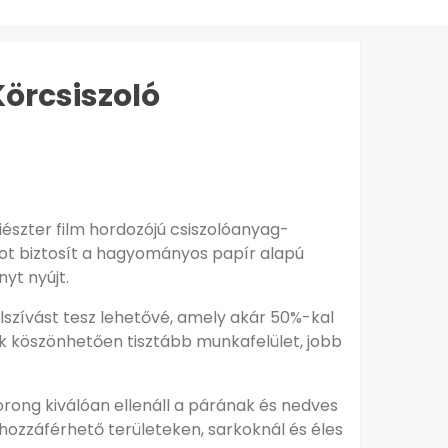
örcsiszoló
észter film hordozójú csiszolóanyag-
ágot biztosít a hagyományos papír alapú
yt nyújt.
elszívást tesz lehetővé, amely akár 50%-kal
k köszönhetően tisztább munkafelület, jobb
rong kiválóan ellenáll a párának és nedves
hozzáférhető területeken, sarkoknál és éles