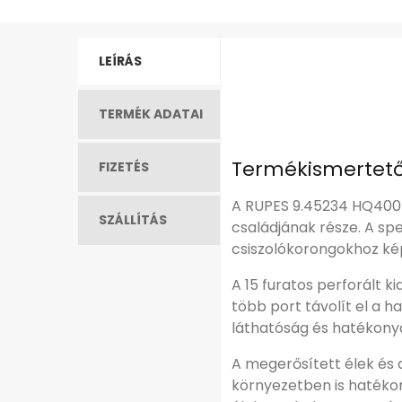
LEÍRÁS
TERMÉK ADATAI
Termékismertet
FIZETÉS
A RUPES 9.45234 HQ400 Ø
SZÁLLÍTÁS
családjának része. A sp
csiszolókorongokhoz kép
A 15 furatos perforált k
több port távolít el a 
láthatóság és hatékonya
A megerősített élek és 
környezetben is hatékon