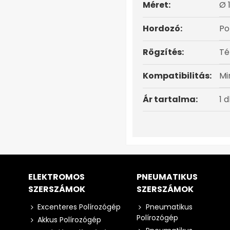
Méret:
Ø 
Hordozó:
Po
Rögzítés:
Té
Kompatibilitás:
Mi
Ár tartalma:
1 
ELEKTROMOS
PNEUMATIKUS
SZERSZÁMOK
SZERSZÁMOK
Excenteres Polírozógép
Pneumatikus
Polírozógép
Akkus Polírozógép