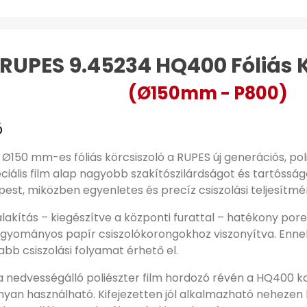
RUPES 9.45234 HQ400 Fóliás K
(Ø150mm - P800)
ő
150 mm-es fóliás körcsiszoló a RUPES új generációs, poli
eciális film alap nagyobb szakítószilárdságot és tartóss
est, miközben egyenletes és precíz csiszolási teljesítmén
ialakítás – kiegészítve a központi furattal – hatékony por
hagyományos papír csiszolókorongokhoz viszonyítva. Enne
bb csiszolási folyamat érhető el.
a nedvességálló poliészter film hordozó révén a HQ400 ko
yan használható. Kifejezetten jól alkalmazható nehezen 