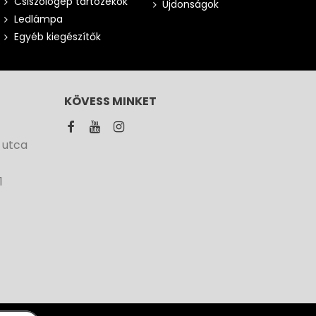
Csiszológép tartozékok
Újdonságok
Ledlámpa
Egyéb kiegészítők
KÖVESS MINKET
 utca
1