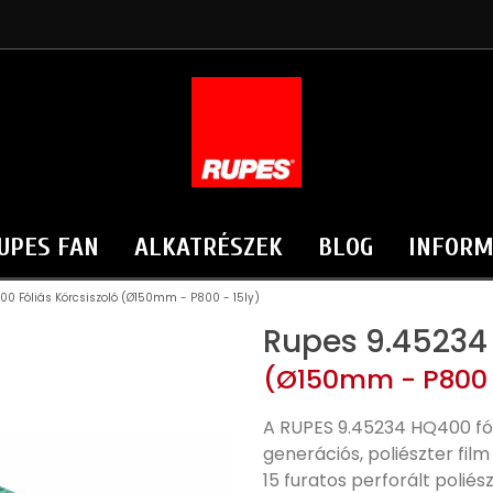
UPES FAN
ALKATRÉSZEK
BLOG
INFORM
0 Fóliás Körcsiszoló (Ø150mm - P800 - 15ly)
Rupes 9.45234 
(Ø150mm - P800 -
A RUPES 9.45234 HQ400 fól
generációs, poliészter fil
15 furatos perforált poliés