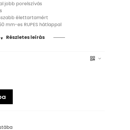
al jobb porelszívás
s
sszabb élettartamért
150 mm-es RUPES hátlappal
Részletes leírás
▼
ba
istába