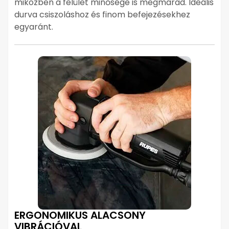
miközben a felület minősége is megmarad. Ideális
durva csiszoláshoz és finom befejezésekhez
egyaránt.
ERGONOMIKUS ALACSONY
VIBRÁCIÓVAL