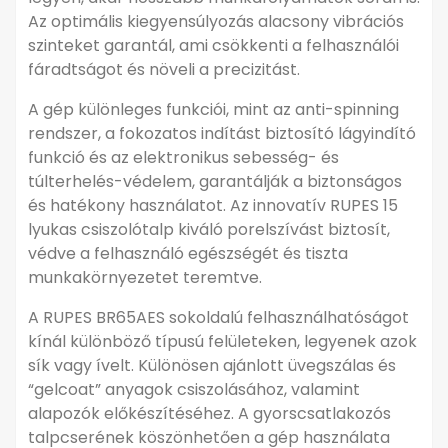
Az optimális kiegyensúlyozás alacsony vibrációs
szinteket garantál, ami csökkenti a felhasználói
fáradtságot és növeli a precizitást.
A gép különleges funkciói, mint az anti-spinning
rendszer, a fokozatos indítást biztosító lágyindító
funkció és az elektronikus sebesség- és
túlterhelés-védelem, garantálják a biztonságos
és hatékony használatot. Az innovatív RUPES 15
lyukas csiszolótalp kiváló porelszívást biztosít,
védve a felhasználó egészségét és tiszta
munkakörnyezetet teremtve.
A RUPES BR65AES sokoldalú felhasználhatóságot
kínál különböző típusú felületeken, legyenek azok
sík vagy ívelt. Különösen ajánlott üvegszálas és
“gelcoat” anyagok csiszolásához, valamint
alapozók előkészítéséhez. A gyorscsatlakozós
talpcserének köszönhetően a gép használata