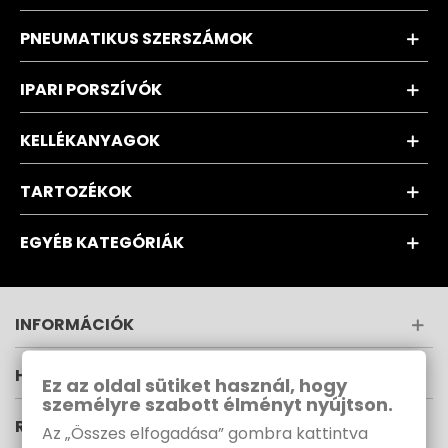
PNEUMATIKUS SZERSZÁMOK
IPARI PORSZÍVÓK
KELLÉKANYAGOK
TARTOZÉKOK
EGYÉB KATEGÓRIÁK
INFORMÁCIÓK
HÍRLEVÉL
Ez az oldal sütiket használ, hogy
személyre szabott élményt nyújtson.
RUPES MAGYARORSZÁG
Az „Összes elfogadása” gombra kattintva