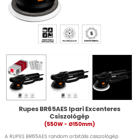
Rupes BR65AES Ipari Excenteres
Csiszológép
(550W - Ø150mm)
A RUPES BR65AES random orbitális csiszológép