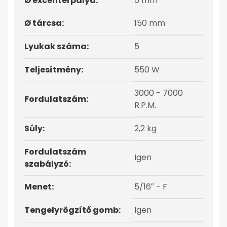
Ø excenterpálya:
5 mm
Ø tárcsa:
150 mm
Lyukak száma:
5
Teljesítmény:
550 W
3000 - 7000
Fordulatszám:
R.P.M.
Súly:
2,2 kg
Fordulatszám
Igen
szabályzó:
Menet:
5/16″ - F
Tengelyrögzítő gomb:
Igen