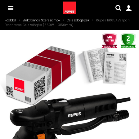
Főoldal
>
Elektromos Szerszámok
>
Csiszológépek
>
Rupes BR65AES Ipari
Excenteres Csiszológép (550W - Ø150mm)