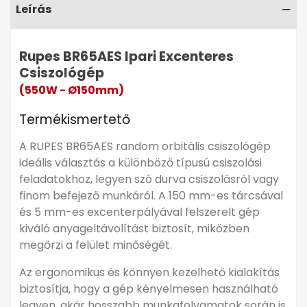
köszönhetően a gép használata rendkívül egyszerű
Leírás
és időtakarékos.
A RUPES BR65AES csiszológép kiváló választás azok
Rupes BR65AES Ipari Excenteres
számára, akik univerzális, precíz és hatékony eszközt
Csiszológép
keresnek a különböző csiszolási feladatokhoz.
(550W - Ø150mm)
Optimális anyageltávolítás
Termékismertető
Erős, 550 wattos motor
Porszívó csatlakoztatás
A RUPES BR65AES random orbitális csiszológép
5 mm-es excenterpálya
ideális választás a különböző típusú csiszolási
feladatokhoz, legyen szó durva csiszolásról vagy
finom befejező munkáról. A 150 mm-es tárcsával
és 5 mm-es excenterpályával felszerelt gép
kiváló anyageltávolítást biztosít, miközben
megőrzi a felület minőségét.
Az ergonomikus és könnyen kezelhető kialakítás
biztosítja, hogy a gép kényelmesen használható
Részletes leírás
▼
legyen, akár hosszabb munkafolyamatok során is.