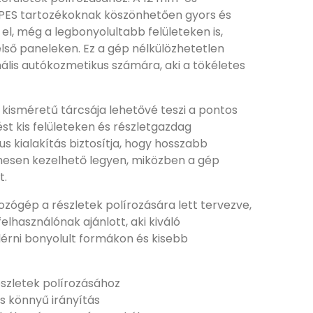
PES tartozékoknak köszönhetően gyors és
l, még a legbonyolultabb felületeken is,
lső paneleken. Ez a gép nélkülözhetetlen
ális autókozmetikus számára, aki a tökéletes
 kisméretű tárcsája lehetővé teszi a pontos
 kis felületeken és részletgazdag
s kialakítás biztosítja, hogy hosszabb
mesen kezelhető legyen, miközben a gép
t.
ozógép a részletek polírozására lett tervezve,
elhasználónak ajánlott, aki kiváló
érni bonyolult formákon és kisebb
észletek polírozásához
 könnyű irányítás