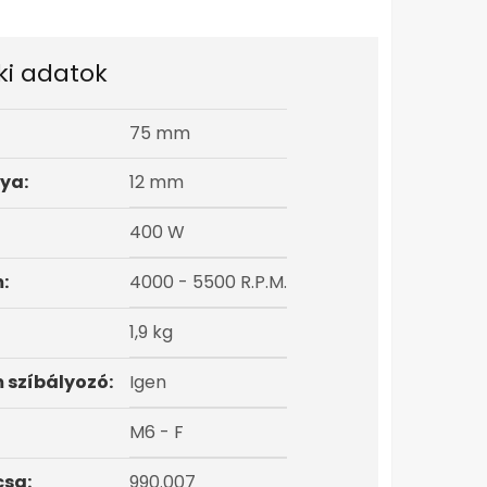
ki adatok
75 mm
ya:
12 mm
400 W
:
4000 - 5500 R.P.M.
1,9 kg
 szíbályozó:
Igen
M6 - F
csa:
990.007