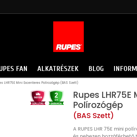
UPES FAN
ALKATRÉSZEK
BLOG
INFORM
s LHR75E Mini Excenteres Polírozógép (BAS Szett)
Rupes LHR75E M
Polírozógép
(BAS Szett)
A RUPES LHR 75E mini polí
és nehezen hozzáférhető t