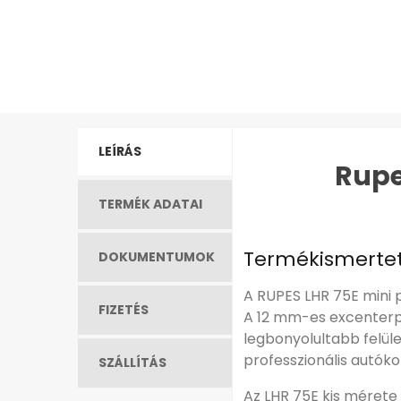
LEÍRÁS
Rupe
TERMÉK ADATAI
Termékismerte
DOKUMENTUMOK
A RUPES LHR 75E mini 
FIZETÉS
A 12 mm-es excenterp
legbonyolultabb felül
professzionális autók
SZÁLLÍTÁS
Az LHR 75E kis mérete