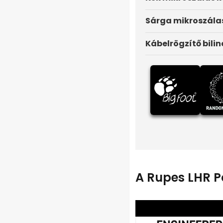
Sárga mikroszála
Kábelrögzítő bilin
A Rupes LHR P