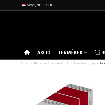
Magyar
Ft HUF
AKCIÓ
TERMÉKEK
R
Főoldal
>
Elektromos Szerszámok
>
Excenteres Polírozógép
>
Rupe