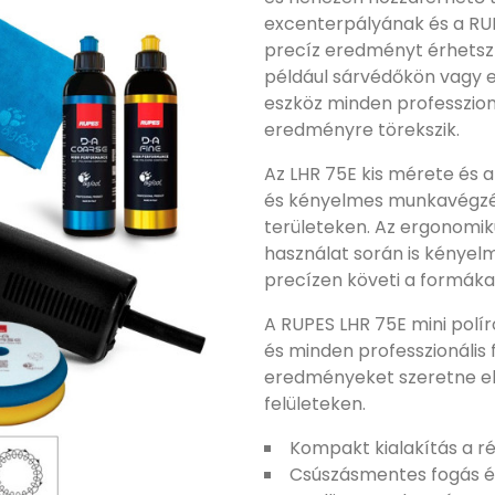
excenterpályának és a RU
precíz eredményt érhetsz e
például sárvédőkön vagy e
eszköz minden professzion
eredményre törekszik.
Az LHR 75E kis mérete és a
és kényelmes munkavégzést
területeken. Az ergonomiku
használat során is kényel
precízen követi a formáka
A RUPES LHR 75E mini polír
és minden professzionális f
eredményeket szeretne el
felületeken.
Kompakt kialakítás a r
Csúszásmentes fogás és