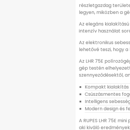
részletgazdag terület
legyen, miközben a gé
Az elegáns kialakítás
intenzív használat sor
Az elektronikus sebes
lehetővé teszi, hogy a
Az LHR 75E polírozógé
gép testén elhelyezet
szennyeződésektől, am
Kompakt kialakítás 
Csúszásmentes fogá
Intelligens sebess
Modern design és f
A RUPES LHR 75E mini p
aki kiváló eredmények