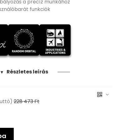
abályozás a precíz munkához
sználóbarát funkciók
Részletes leírás
▼
uttó)
228 473 Ft
ba