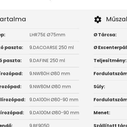
artalma
Műsza
ép:
LHR75E Ø75mm
Ø Tárcsa:
ó paszta:
9.DACOARSE 250 ml
Ø Excenterpál
ó paszta:
9.DAFINE 250 ml
Teljesítmény:
írozópad:
9.NW80H Ø80 mm
Fordulatszám
írozópad:
9.NW80M Ø80 mm
Súly:
lírozópad:
9.DA100H Ø80-90 mm
Fordulatszám
lírozópad:
9.DA100M Ø80-90 mm
Menet:
endő:
9.BF9050
Szállított tár