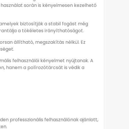
b használat során is kényelmesen kezelhető
amelyek biztosítják a stabil fogást még
rantálja a tökéletes irányíthatóságot.
san állítható, megszakítás nélkül. Ez
sséget.
ális felhasználói kényelmet nyújtanak. A
n, hanem a polírozótárcsát is védik a
den professzionális felhasználónak ajánlott,
ken.