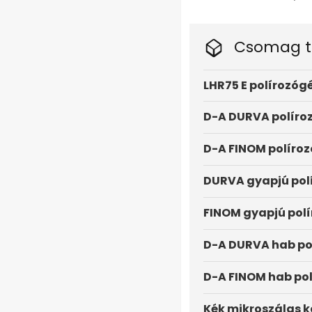
Csomag t
LHR75 E polírozóg
D-A DURVA políroz
D-A FINOM políroz
DURVA gyapjú pol
FINOM gyapjú pol
D-A DURVA hab po
D-A FINOM hab po
Kék mikroszálas k