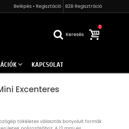
Belépés • Regisztáció
B2B Regisztráció
0
Keresés
ÁCIÓK
KAPCSOLAT
ini Excenteres
rozógép tökéletes választás bonyolult formák
erületek polírozásához. A 12 mm-es