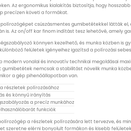
eken. Az ergonomikus kialakítás biztosítja, hogy hosszab
p precízen követi a formákat.
ú polírozógépet csúszásmentes gumibetétekkel látták el, 
án is. Az on/off kar finom indítást tesz lehetővé, amely ga
ségszabályozó könnyen kezelhető, és munka közben is gyor
 különböző felületek igényeihez igazítsd a polírozási sebe
p modern vonalai és innovatív technikai megoldásai maxim
t gumibetétek nemcsak a stabilitást növelik munka közbe
ikor a gép pihenőállapotban van.
a részletek polírozásához
s és könnyű irányítás
égszabályozás a precíz munkához
elhasználóbarát funkciók
olírozógép a részletek polírozására lett tervezve, és min
et szeretne elérni bonyolult formákon és kisebb felülete