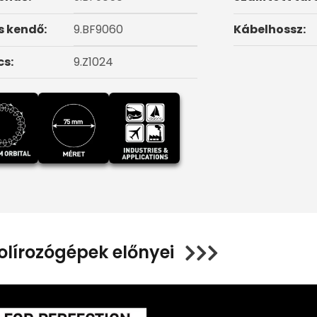
s kendő:
9.BF9060
Kábelhossz:
cs:
9.Z1024
olírozógépek előnyei