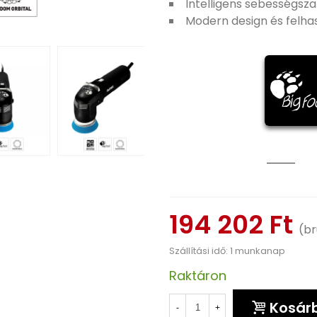
Intelligens sebességsz
Modern design és felha
194 202 Ft
(br
Szállítási idő: 1 munkanap
Raktáron
Kosár
-
+