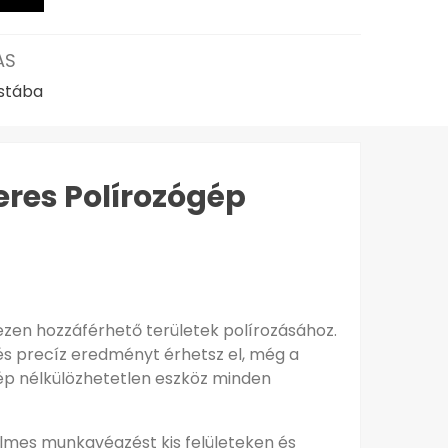
AS
istába
eres Polírozógép
ezen hozzáférhető területek polírozásához.
s precíz eredményt érhetsz el, még a
gép nélkülözhetetlen eszköz minden
elmes munkavégzést kis felületeken és