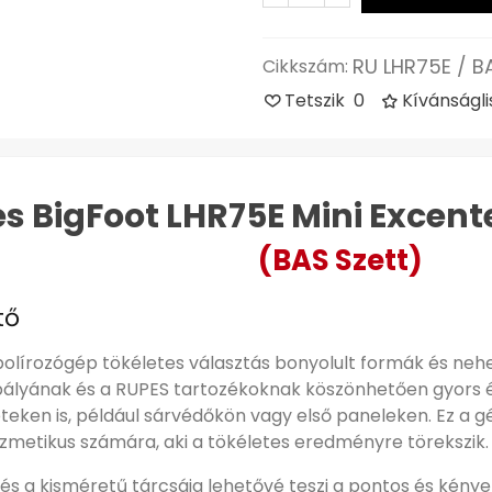
RU LHR75E / B
Cikkszám:
Tetszik
0
Kívánságl
s BigFoot LHR75E Mini Excent
(BAS Szett)
tő
polírozógép tökéletes választás bonyolult formák és neh
ályának és a RUPES tartozékoknak köszönhetően gyors é
eteken is, például sárvédőkön vagy első paneleken. Ez a 
ozmetikus számára, aki a tökéletes eredményre törekszik.
 és a kisméretű tárcsája lehetővé teszi a pontos és kény