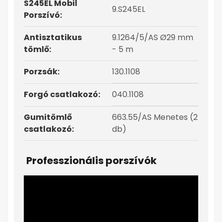
S245EL Mobil
9.S245EL
Porszívó:
Antisztatikus
9.1264/5/AS Ø29 mm
tömlő:
- 5 m
Porzsák:
130.1108
Forgó csatlakozó:
040.1108
Gumitömlő
663.55/AS Menetes (2
csatlakozó:
db)
Professzionális porszívók