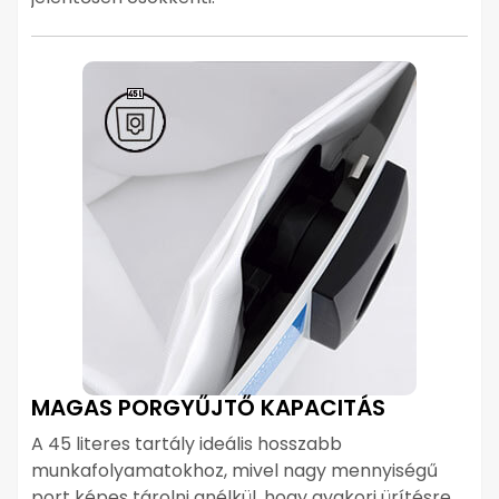
MAGAS PORGYŰJTŐ KAPACITÁS
A 45 literes tartály ideális hosszabb
munkafolyamatokhoz, mivel nagy mennyiségű
port képes tárolni anélkül, hogy gyakori ürítésre