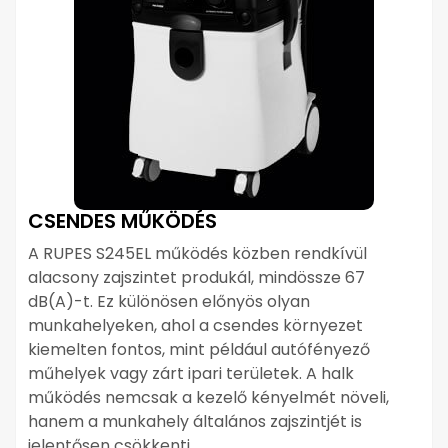
CSENDES MŰKÖDÉS
A RUPES S245EL működés közben rendkívül
alacsony zajszintet produkál, mindössze 67
dB(A)-t. Ez különösen előnyös olyan
munkahelyeken, ahol a csendes környezet
kiemelten fontos, mint például autófényező
műhelyek vagy zárt ipari területek. A halk
működés nemcsak a kezelő kényelmét növeli,
hanem a munkahely általános zajszintjét is
jelentősen csökkenti.