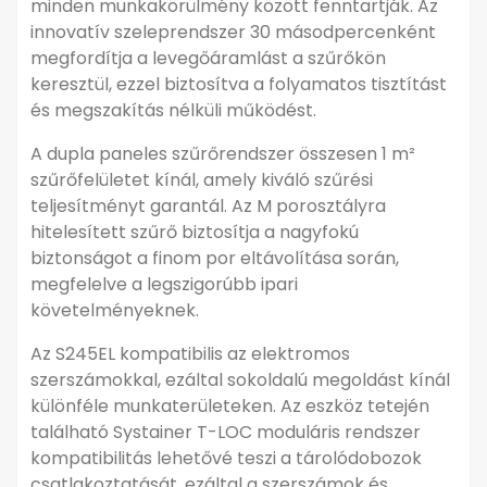
minden munkakörülmény között fenntartják. Az
L porosztály
innovatív szeleprendszer 30 másodpercenként
Systainer kompatibilis
megfordítja a levegőáramlást a szűrőkön
keresztül, ezzel biztosítva a folyamatos tisztítást
és megszakítás nélküli működést.
A dupla paneles szűrőrendszer összesen 1 m²
szűrőfelületet kínál, amely kiváló szűrési
teljesítményt garantál. Az M porosztályra
hitelesített szűrő biztosítja a nagyfokú
biztonságot a finom por eltávolítása során,
Részletes leírás
▼
megfelelve a legszigorúbb ipari
követelményeknek.
Az S245EL kompatibilis az elektromos
szerszámokkal, ezáltal sokoldalú megoldást kínál
különféle munkaterületeken. Az eszköz tetején
található Systainer T-LOC moduláris rendszer
kompatibilitás lehetővé teszi a tárolódobozok
csatlakoztatását, ezáltal a szerszámok és