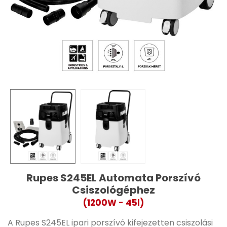
Rupes S245EL Automata Porszívó
Csiszológéphez
(1200W - 45l)
A Rupes S245EL ipari porszívó kifejezetten csiszolási