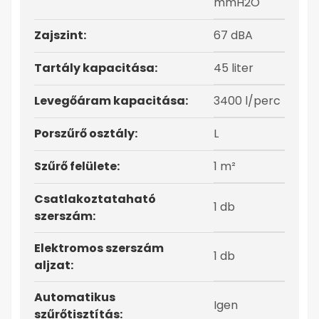
mmH2O
Zajszint:
67 dBA
Tartály kapacitása:
45 liter
Levegőáram kapacitása:
3400 l/perc
Porszűrő osztály:
L
Szűrő felülete:
1 m²
Csatlakoztataható
1 db
szerszám:
Elektromos szerszám
1 db
aljzat:
Automatikus
Igen
szűrőtisztítás: