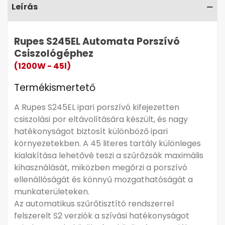
finom por eltávolítása során, megfelelve a
Leírás
legszigorúbb ipari követelményeknek.
Az S245EL kompatibilis az elektromos szerszámokkal,
Rupes S245EL Automata Porszívó
ezáltal sokoldalú megoldást kínál különféle
Csiszológéphez
munkaterületeken. Az eszköz tetején található
(1200W - 45l)
Systainer T-LOC moduláris rendszer kompatibilitás
lehetővé teszi a tárolódobozok csatlakoztatását,
Termékismertető
ezáltal a szerszámok és tartozékok professzionális
A Rupes S245EL ipari porszívó kifejezetten
tárolását, így a porszívó egyben munkaállomásként
csiszolási por eltávolítására készült, és nagy
is használható. (* a doboz nem része a csomagnak)
hatékonyságot biztosít különböző ipari
A Rupes S245EL ideális választás minden olyan
környezetekben. A 45 literes tartály különleges
munkakörnyezetben, ahol a precíziós
kialakítása lehetővé teszi a szűrőzsák maximális
pormentesítés, a hatékonyság és a megbízhatóság
kihasználását, miközben megőrzi a porszívó
kulcsfontosságú.
ellenállóságát és könnyű mozgathatóságát a
munkaterületeken.
Csendes működés
Az automatikus szűrőtisztító rendszerrel
45 literes kapacitás
felszerelt S2 verziók a szívási hatékonyságot
Intelligens vezérlés