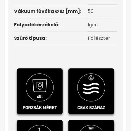
Vákuum fúvóka Ø ID [mm]:
50
Folyadékérzékelő:
Igen
Szűrő típusa:
Poliészter