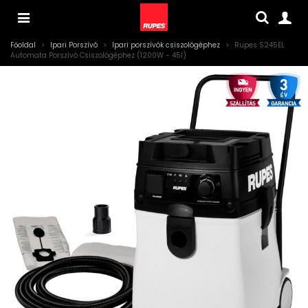
Főoldal
>
Ipari Porszívó
>
Ipari porszívók csiszológéphez
>
Rupes S245EL
Automata Porszívó Csiszológéphez (1200W - 45l)