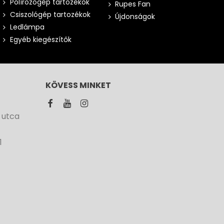
Polírozógép tartozékok
Rupes Fan
Csiszológép tartozékok
Újdonságok
Ledlámpa
Egyéb kiegészítők
KÖVESS MINKET
 utca
1