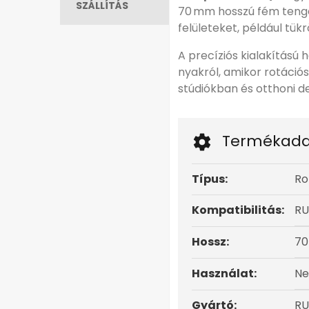
SZÁLLÍTÁS
70 mm hosszú fém tenge
felületeket, például tük
A precíziós kialakítású 
nyakról, amikor rotáció
stúdiókban és otthoni d
Termékada
Típus:
Ro
Kompatibilitás:
RU
Hossz:
70
Használat:
Ne
Gyártó:
RU