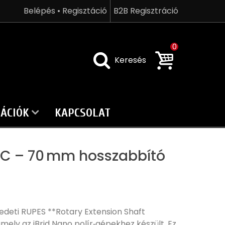
Belépés • Regisztáció
B2B Regisztráció
0
Keresés
ÁCIÓK
KAPCSOLAT
/C – 70 mm hosszabbító
edeti RUPES **Rotary Extension Shaft
mely az iBrid Nano polír‑gépekhez készült. Ez