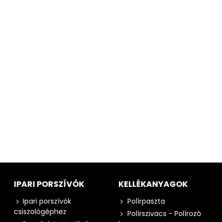
IPARI PORSZÍVÓK
KELLÉKANYAGOK
Ipari porszívók
Polírpaszta
csiszológéphez
Polírszivacs - Polírozó