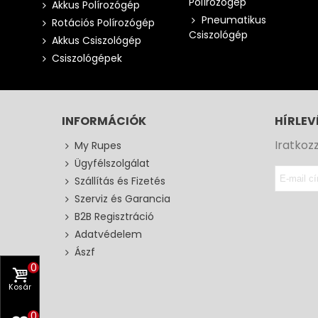
Polírozógép
Akkus Polírozógép
Pneumatikus
Rotációs Polírozógép
Csiszológép
Akkus Csiszológép
Csiszológépek
INFORMÁCIÓK
HÍRLEV
Iratkoz
My Rupes
Ügyfélszolgálat
Szállítás és Fizetés
Szerviz és Garancia
B2B Regisztráció
Adatvédelem
Ászf
0
Kosár
0