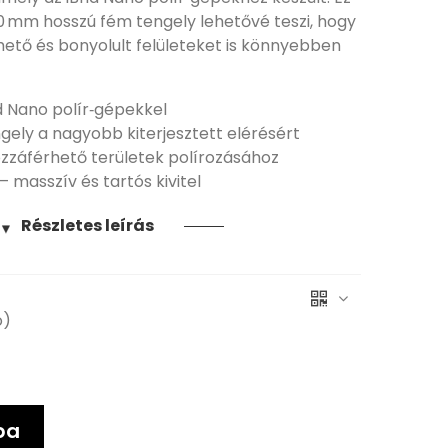
 mm hosszú fém tengely lehetővé teszi, hogy
ető és bonyolult felületeket is könnyebben
id Nano polír‑gépekkel
ely a nagyobb kiterjesztett elérésért
ozzáférhető területek polírozásához
 masszív és tartós kivitel
Részletes leírás
▼
ó)
ba