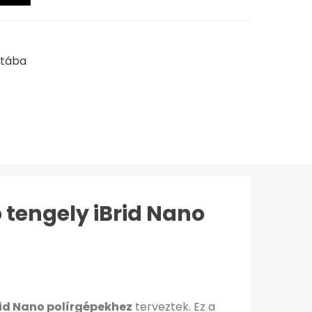
stába
 tengely iBrid Nano
rid Nano polírgépekhez
terveztek. Ez a