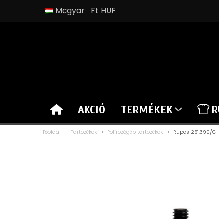
Magyar
Ft HUF
AKCIÓ
TERMÉKEK
R
Főoldal
>
Tartozékok
>
Polírozógép tartozékok
>
Rupes 291.390/C 