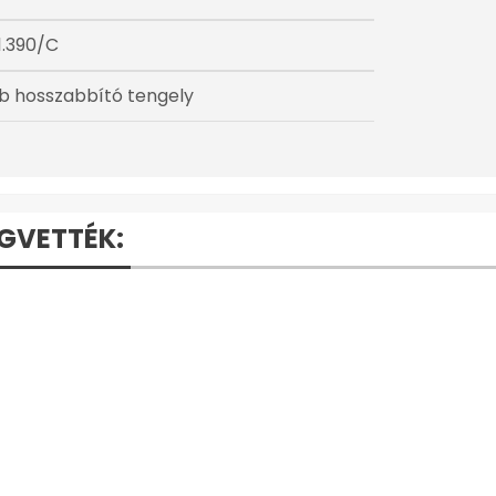
1.390/C
db hosszabbító tengely
EGVETTÉK: