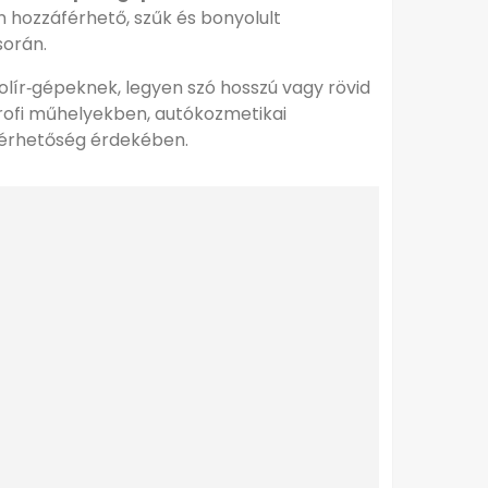
 hozzáférhető, szűk és bonyolult
során.
polír‑gépeknek, legyen szó hosszú vagy rövid
Profi műhelyekben, autókozmetikai
elérhetőség érdekében.