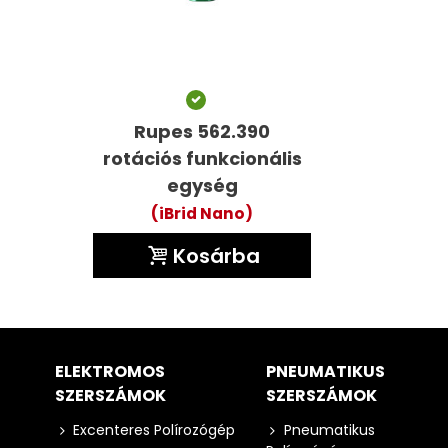
Tetszik
Rupes 562.390
rotációs funkcionális
egység
(iBrid Nano)
Kosárba
ELEKTROMOS
PNEUMATIKUS
SZERSZÁMOK
SZERSZÁMOK
Excenteres Polírozógép
Pneumatikus