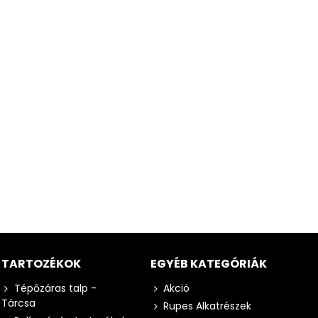
TARTOZÉKOK
EGYÉB KATEGÓRIÁK
Tépőzáras talp -
Akció
Tárcsa
Rupes Alkatrészek