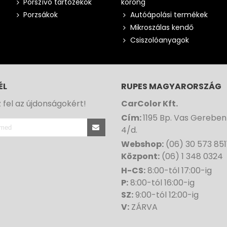
Porszívó tartozékok
korong
Porzsákok
Autóápolási termékek
Mikroszálas kendő
Csiszolóanyagok
ÉL
RUPES MAGYARORSZÁG
z fel az újdonságokért!
CarColor Kft.
Cím:
1195 Bp. Vas Gereben
4/d.
Webshop:
(06) 30 573 851
Központ:
(06) 1 348 0324
H-CS:
8:00-tól 17:00-ig
P:
8:00-tól 16:00-ig
SZ:
9:00-tól 12:00-ig
V:
ZÁRVA