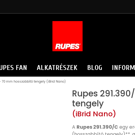
UPES FAN
ALKATRÉSZEK
BLOG
INFORM
– 70 mm hosszabbító tengely (iBrid Nano)
Rupes 291.390
tengely
(iBrid Nano)
A
Rupes 291.390/C
egy er
(hosszabbító tengely)**, a