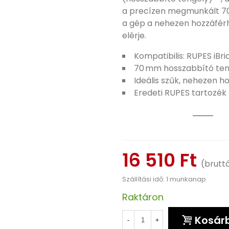
a precízen megmunkált 70
a gép a nehezen hozzáférh
elérje.
Kompatibilis: RUPES iBr
70 mm hosszabbító teng
Ideális szűk, nehezen h
Eredeti RUPES tartozék –
16 510 Ft
(brutt
Szállítási idő: 1 munkanap
Raktáron
Kosár
-
+