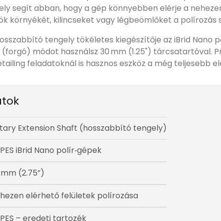
ly segít abban, hogy a gép könnyebben elérje a nehezen
rök környékét, kilincseket vagy légbeömlőket a polírozás 
hosszabbító tengely tökéletes kiegészítője az iBrid Nano 
s (forgó) módot használsz 30 mm (1.25") tárcsatartóval. 
etailing feladatoknál is hasznos eszköz a még teljesebb 
tok
tary Extension Shaft (hosszabbító tengely)
PES iBrid Nano polír‑gépek
 mm (2.75”)
hezen elérhető felületek polírozása
PES – eredeti tartozék