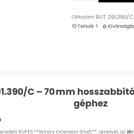
RUT 291.390/C
Cikkszám:
Tetszik
1
Kívánságli
1.390/C – 70 mm hosszabbító
géphez
ő
eredeti RUPES **Rotary Extension Shaft**, amelyet az
iB