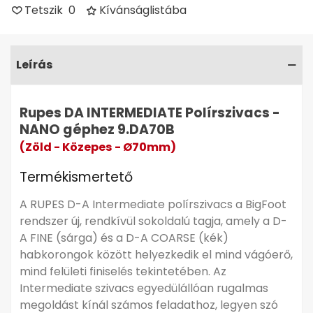
PROTECT vagy UNO ADVANCED
Tetszik
0
Kívánságlistába
felhasználásával
pedig a végső polír lépésben
tündököl igazán, egyszerre hozva létre kiválóan
polírozott felületet és hosszan tartó védőréteget.
Leírás
A D-A INTERMEDIATE polírszivacs kompatibilis a
RUPES excenteres (random orbital) és kényszer
Rupes DA INTERMEDIATE Polírszivacs -
excenteres (gear-driven) polírozógépeivel is, így a
NANO géphez 9.DA70B
legkülönfélébb munkafolyamatokban és iparági
(Zöld - Közepes - Ø70mm)
felhasználásokban (autóipar, ipari felületek, hajó- és
repülőgépgyártás) is egyszerűen beilleszthető a
Termékismertető
meglévő rendszerbe.
A RUPES D-A Intermediate polírszivacs a BigFoot
D-A közepes polírszivacs
rendszer új, rendkívül sokoldalú tagja, amely a D-
Excenteres és direkt hajtású gépekhez
A FINE (sárga) és a D-A COARSE (kék)
Kombinálható különböző pasztákkal
habkorongok között helyezkedik el mind vágóerő,
mind felületi finiselés tekintetében. Az
Intermediate szivacs egyedülállóan rugalmas
megoldást kínál számos feladathoz, legyen szó