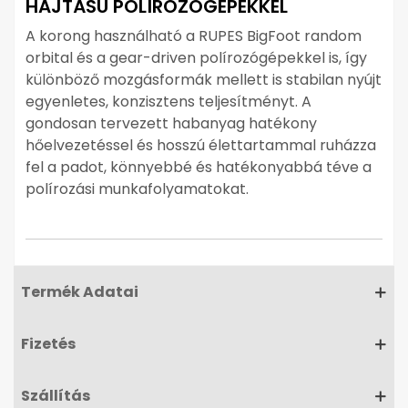
HAJTÁSÚ POLÍROZÓGÉPEKKEL
A korong használható a RUPES BigFoot random
orbital és a gear-driven polírozógépekkel is, így
különböző mozgásformák mellett is stabilan nyújt
egyenletes, konzisztens teljesítményt. A
gondosan tervezett habanyag hatékony
hőelvezetéssel és hosszú élettartammal ruházza
fel a padot, könnyebbé és hatékonyabbá téve a
polírozási munkafolyamatokat.
Termék Adatai
Fizetés
Szállítás