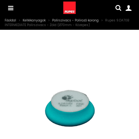
Főoldal
>
Kellékanyagok
>
Polírszivacs - Polírozó korong
>
Rupes 9.DA70B
INTERMEDIATE Polírszivacs - Zöld (Ø70mm - Közepes)