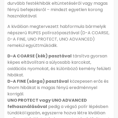
durvább festékhibák eltüntetéséről vagy magas
fényű befejezésről – mindezt egyetlen korong
használatával.
Részletes leírás
A kiválóan megtervezett habformula bármelyik
▼
népszerű RUPES polírozópasztával (D-A COARSE,
D-A FINE, UNO PROTECT, UNO ADVANCED)
remekül együttműködik.
D-A COARSE (kék) pasztával
társítva gyorsan
képes eltávolítani a súlyosabb karcokat,
oxidációs nyomokat, és különböző kemény felületi
hibákat.
D-A FINE (sárga) pasztával
közepesen erős és
finom hibákat is magas fényű eredménnyel
korrigál.
UNO PROTECT vagy UNO ADVANCED
felhasználásával
pedig a végső polír lépésben
tündököl igazán, egyszerre hozva létre kiválóan