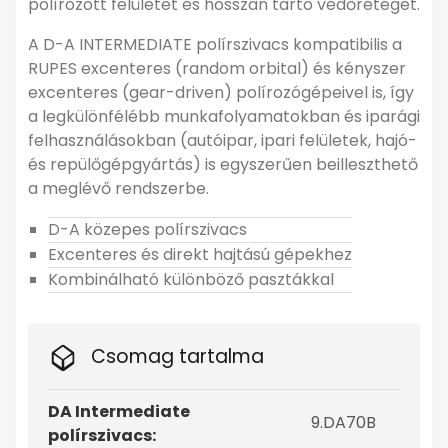
polírozott felületet és hosszan tartó védőréteget.
A D-A INTERMEDIATE polírszivacs kompatibilis a
RUPES excenteres (random orbital) és kényszer
excenteres (gear-driven) polírozógépeivel is, így
a legkülönfélébb munkafolyamatokban és iparági
felhasználásokban (autóipar, ipari felületek, hajó-
és repülőgépgyártás) is egyszerűen beilleszthető
a meglévő rendszerbe.
D-A közepes polírszivacs
Excenteres és direkt hajtású gépekhez
Kombinálható különböző pasztákkal
Csomag tartalma
DA Intermediate
9.DA70B
polírszivacs: