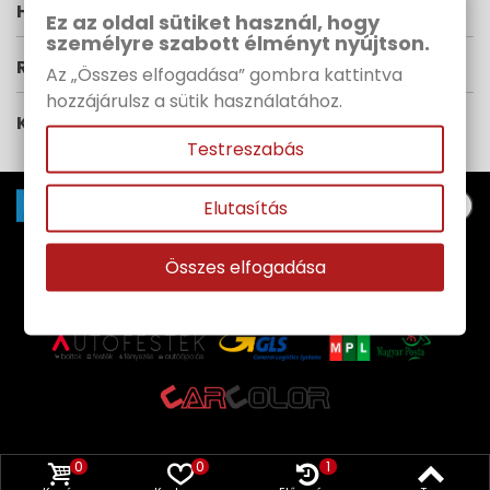
HÍRLEVÉL
Ez az oldal sütiket használ, hogy
személyre szabott élményt nyújtson.
RUPES MAGYARORSZÁG
Az „Összes elfogadása” gombra kattintva
hozzájárulsz a sütik használatához.
KÖVESS MINKET
Testreszabás
Elutasítás
Copyright© 1991-
2026 CAR COLOR | Minden jog
Összes elfogadása
fenntartva |
WebPanda
0
0
1