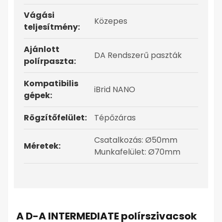
Vágási
Közepes
teljesítmény:
Ajánlott
DA Rendszerű paszták
polírpaszta:
Kompatibilis
iBrid NANO
gépek:
Rögzítőfelület:
Tépőzáras
Csatalkozás: Ø50mm
Méretek:
Munkafelület: Ø70mm
A D-A INTERMEDIATE polírszivacsok