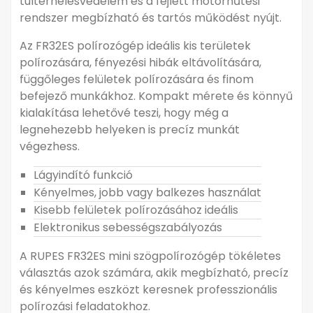
túlterhelésvédelem és a fejlett motorhűtési
rendszer megbízható és tartós működést nyújt.
Az FR32ES polírozógép ideális kis területek
polírozására, fényezési hibák eltávolítására,
függőleges felületek polírozására és finom
befejező munkákhoz. Kompakt mérete és könnyű
kialakítása lehetővé teszi, hogy még a
legnehezebb helyeken is precíz munkát
végezhess.
Lágyindító funkció
Kényelmes, jobb vagy balkezes használat
Kisebb felületek polírozásához ideális
Elektronikus sebességszabályozás
A RUPES FR32ES mini szögpolírozógép tökéletes
választás azok számára, akik megbízható, precíz
és kényelmes eszközt keresnek professzionális
polírozási feladatokhoz.