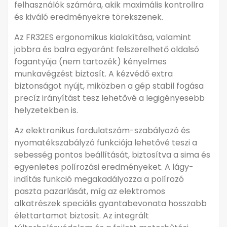
felhasználók számára, akik maximális kontrollra
és kiváló eredményekre törekszenek.
Az FR32ES ergonomikus kialakítása, valamint
jobbra és balra egyaránt felszerelhető oldalsó
fogantyúja (nem tartozék) kényelmes
munkavégzést biztosít. A kézvédő extra
biztonságot nyújt, miközben a gép stabil fogása
precíz irányítást tesz lehetővé a legigényesebb
helyzetekben is.
Az elektronikus fordulatszám-szabályozó és
nyomatékszabályzó funkciója lehetővé teszi a
sebesség pontos beállítását, biztosítva a sima és
egyenletes polírozási eredményeket. A lágy-
indítás funkció megakadályozza a polírozó
paszta pazarlását, míg az elektromos
alkatrészek speciális gyantabevonata hosszabb
élettartamot biztosít. Az integrált