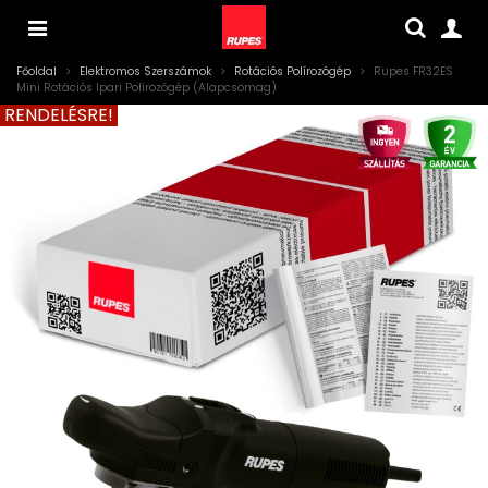
Főoldal
>
Elektromos Szerszámok
>
Rotációs Polírozógép
>
Rupes FR32ES
Mini Rotációs Ipari Polírozógép (Alapcsomag)
RENDELÉSRE!