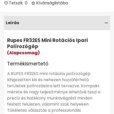
Tetszik
0
Kívánságlistába
Lágyindító funkció
Kényelmes, jobb vagy balkezes használat
Kisebb felületek polírozásához ideális
Leírás
Elektronikus sebességszabályozás
Rupes FR32ES Mini Rotációs Ipari
Polírozógép
(Alapcsomag)
Termékismertető
A RUPES FR32ES mini rotációs polírozógép
Részletes leírás
▼
kifejezetten kis és nehezen hozzáférhető
területek polírozására lett tervezve. Kompakt
mérete és nagy teljesítménye lehetővé teszi a
precíz és hatékony munkavégzést minden
festett felületen, valamint szűk helyeken.
Tökéletes választás a professzionális