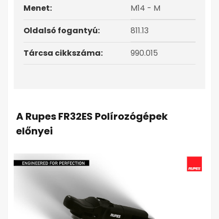
Menet:
M14 - M
Oldalsó fogantyú:
811.13
Tárcsa cikkszáma:
990.015
A Rupes FR32ES Polírozógépek
előnyei