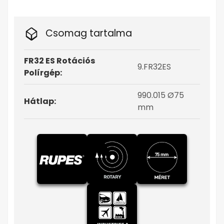
Csomag tartalma
FR32 ES Rotációs
9.FR32ES
Polírgép:
990.015 Ø75
Hátlap:
mm