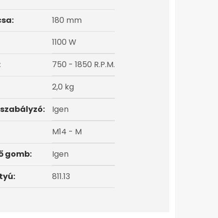
csa:
180 mm
1100 W
:
750 - 1850 R.P.M.
2,0 kg
szabályzó:
Igen
M14 - M
ő gomb:
Igen
tyú:
811.13