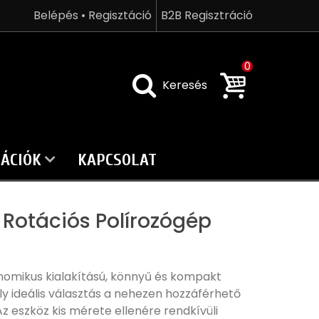
Belépés • Regisztáció
B2B Regisztráció
0
Keresés
ÁCIÓK
KAPCSOLAT
Rotációs Polírozógép
nomikus kialakítású, könnyű és kompakt
ly ideális választás a nehezen hozzáférhető
 eszköz kis mérete ellenére rendkívüli