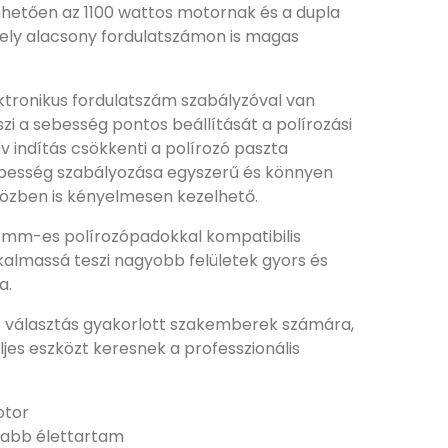
önhetően az 1100 wattos motornak és a dupla
ely alacsony fordulatszámon is magas
ktronikus fordulatszám szabályzóval van
szi a sebesség pontos beállítását a polírozási
v indítás csökkenti a polírozó paszta
ebesség szabályozása egyszerű és könnyen
özben is kényelmesen kezelhető.
0 mm-es polírozópadokkal kompatibilis
lkalmassá teszi nagyobb felületek gyors és
a.
s választás gyakorlott szakemberek számára,
jes eszközt keresnek a professzionális
otor
zabb élettartam