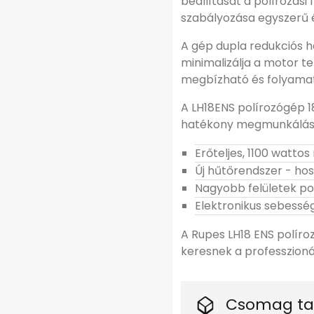
beállítását a polírozási
szabályozása egyszerű 
A gép dupla redukciós h
minimalizálja a motor t
megbízható és folyamato
A LH18ENS polírozógép 1
hatékony megmunkálás
Erőteljes, 1100 watto
Új hűtőrendszer - ho
Nagyobb felületek pol
Elektronikus sebessé
A Rupes LH18 ENS políro
keresnek a professzionál
Csomag ta