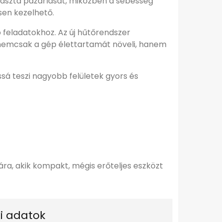
ó paszta pazarlását, miközben a sebesség
en kezelhető.
 feladatokhoz. Az új hűtőrendszer
z nemcsak a gép élettartamát növeli, hanem
sá teszi nagyobb felületek gyors és
ra, akik kompakt, mégis erőteljes eszközt
i adatok