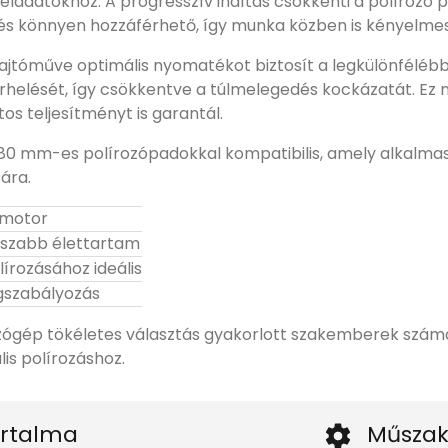
 feladatokhoz. A progresszív indítás csökkenti a políroz
és könnyen hozzáférhető, így munka közben is kényelmes
ajtóműve optimális nyomatékot biztosít a legkülönfélébb
erhelését, így csökkentve a túlmelegedés kockázatát. E
s teljesítményt is garantál.
80 mm-es polírozópadokkal kompatibilis, amely alkalmas
ára.
s motor
sszabb élettartam
írozásához ideális
gszabályozás
zógép tökéletes választás gyakorlott szakemberek számá
is polírozáshoz.
rtalma
Műszak