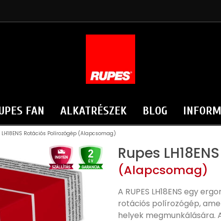
UPES FAN
ALKATRÉSZEK
BLOG
INFORM
 LH18ENS Rotációs Polírozógép (Alapcsomag)
Rupes LH18ENS 
(Alapcsomag)
A RUPES LH18ENS egy ergo
rotációs polírozógép, ame
helyek megmunkálására. Az