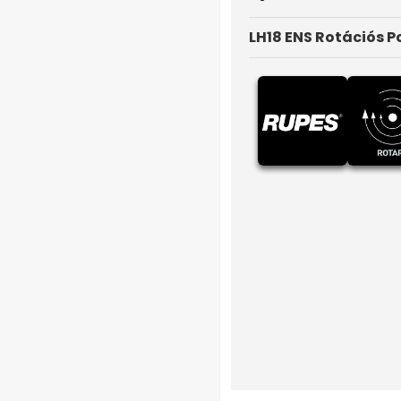
LH18 ENS Rotációs P