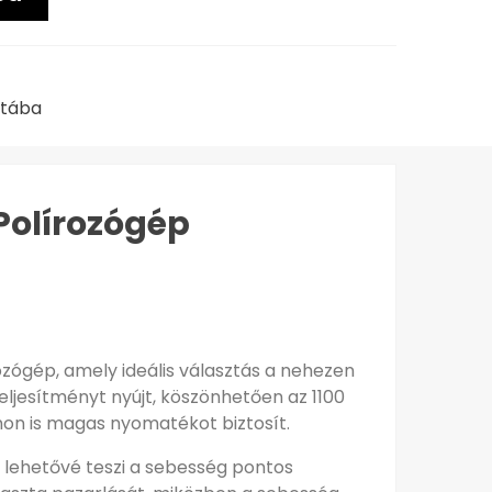
stába
Polírozógép
zógép, amely ideális választás a nehezen
ljesítményt nyújt, köszönhetően az 1100
on is magas nyomatékot biztosít.
y lehetővé teszi a sebesség pontos