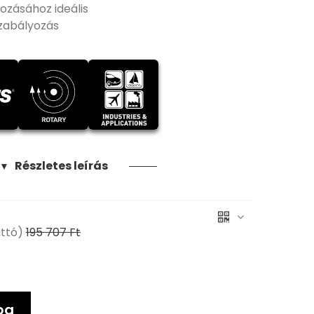
ozásához ideális
zabályozás
Részletes leírás
▼
ttó)
195 707 Ft
ba