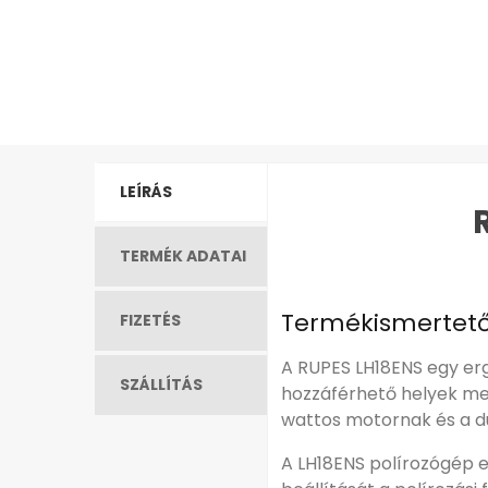
LEÍRÁS
TERMÉK ADATAI
Termékismertet
FIZETÉS
A RUPES LH18ENS egy erg
SZÁLLÍTÁS
hozzáférhető helyek meg
wattos motornak és a d
A LH18ENS polírozógép e