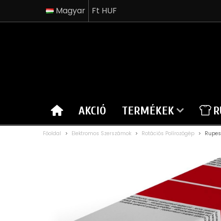
Magyar
Ft HUF
AKCIÓ
TERMÉKEK
R
Főoldal
>
Elektromos Szerszámok
>
Rotációs Polírozógép
>
Rupes