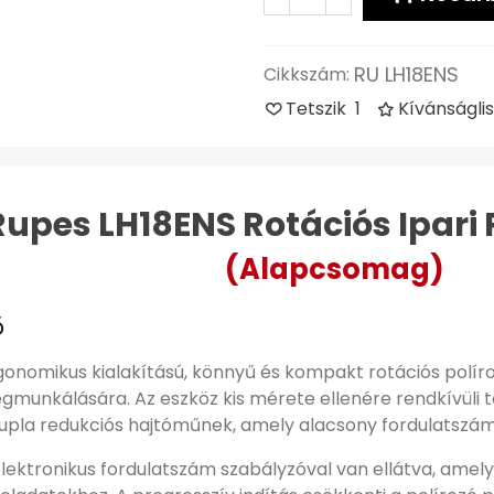
RU LH18ENS
Cikkszám:
Tetszik
1
Kívánságli
Rupes LH18ENS Rotációs Ipari 
(Alapcsomag)
ő
onomikus kialakítású, könnyű és kompakt rotációs políro
munkálására. Az eszköz kis mérete ellenére rendkívüli te
upla redukciós hajtóműnek, amely alacsony fordulatszám
lektronikus fordulatszám szabályzóval van ellátva, amel