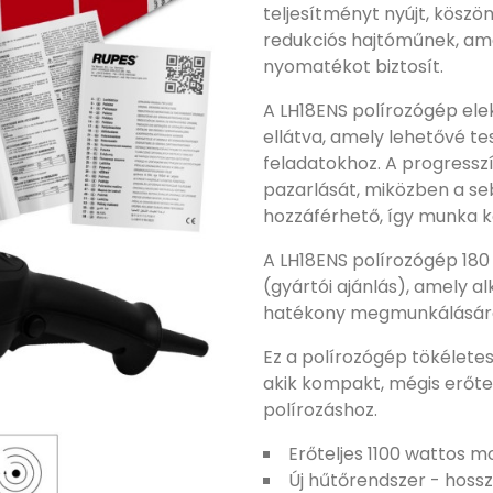
teljesítményt nyújt, kösz
redukciós hajtóműnek, am
nyomatékot biztosít.
A LH18ENS polírozógép ele
ellátva, amely lehetővé te
feladatokhoz. A progresszí
pazarlását, miközben a s
hozzáférhető, így munka k
A LH18ENS polírozógép 18
(gyártói ajánlás), amely a
hatékony megmunkálásár
Ez a polírozógép tökélete
akik kompakt, mégis erőtel
polírozáshoz.
Erőteljes 1100 wattos m
Új hűtőrendszer - hoss