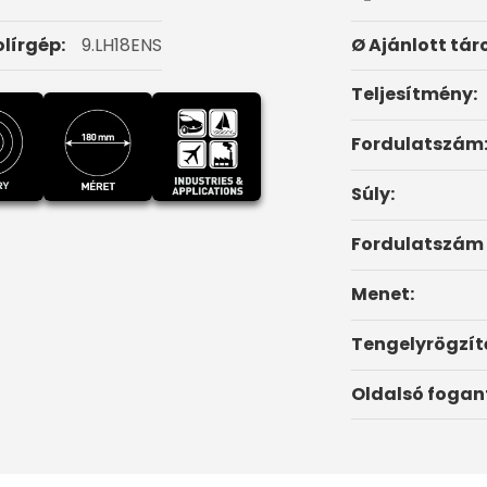
olírgép:
9.LH18ENS
Ø Ajánlott tár
Teljesítmény:
Fordulatszám
Súly:
Fordulatszám 
Menet:
Tengelyrögzít
Oldalsó fogan