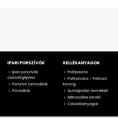
IPARI PORSZÍVÓK
KELLÉKANYAGOK
Ipari porszívók
Polírpaszta
csiszológéphez
Polírszivacs - Polírozó
Porszívó tartozékok
korong
Porzsákok
Autóápolási termékek
Mikroszálas kendő
Csiszolóanyagok