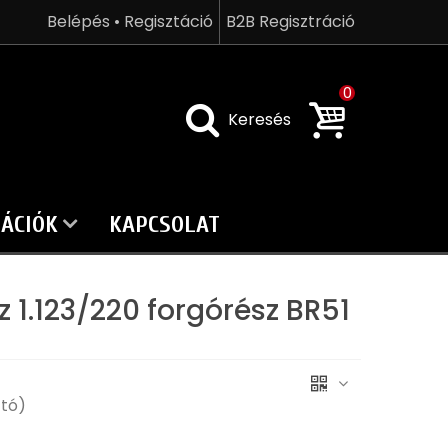
Belépés • Regisztáció
B2B Regisztráció
0
Keresés
ÁCIÓK
KAPCSOLAT
z 1.123/220 forgórész BR51
ttó)