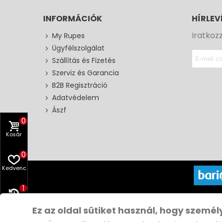
INFORMÁCIÓK
HÍRLEV
Iratkoz
My Rupes
Ügyfélszolgálat
Szállítás és Fizetés
Szerviz és Garancia
B2B Regisztráció
Adatvédelem
Ászf
0
Kosár
0
Kedvenc
1
Copyri
Előzmény
Ez az oldal sütiket használ, hogy személ