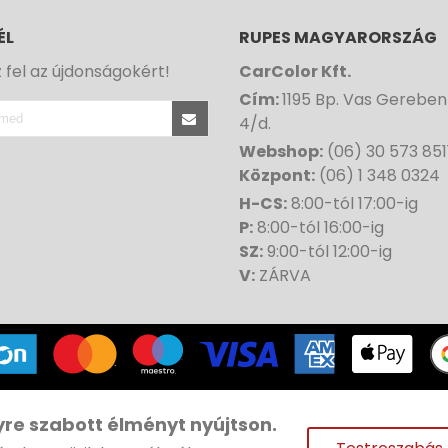
ÉL
RUPES MAGYARORSZÁG
z fel az újdonságokért!
CarColor Kft.
Cím:
1195 Bp. Vas Gereben
4/d.
Webshop:
(06) 30 573 851
Központ:
(06) 1 348 0324
H-CS:
8:00-tól 17:00-ig
P:
8:00-tól 16:00-ig
SZ:
9:00-tól 12:00-ig
V:
ZÁRVA
ght© 1991-
2026 CAR COLOR | Minden jog fenntartva |
Web
yre szabott élményt nyújtson.