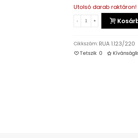
Utolsó darab raktáron!
Kosár
-
+
RUA 1.123/220
Cikkszám:
Tetszik
0
Kívánságl