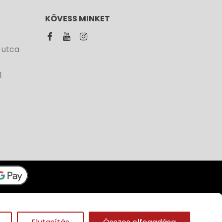
KÖVESS MINKET
 utca
1
Panda