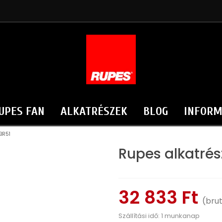
UPES FAN
ALKATRÉSZEK
BLOG
INFORM
 BR51
Rupes alkatrés
32 833 Ft
(bru
Szállítási idő: 1 munkanap