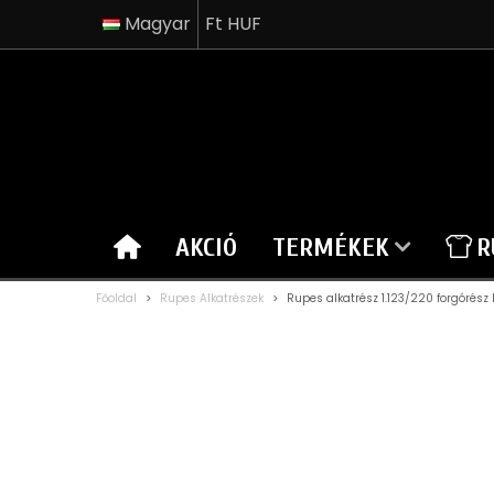
Magyar
Ft HUF
AKCIÓ
TERMÉKEK
R
Főoldal
>
Rupes Alkatrészek
>
Rupes alkatrész 1.123/220 forgórész