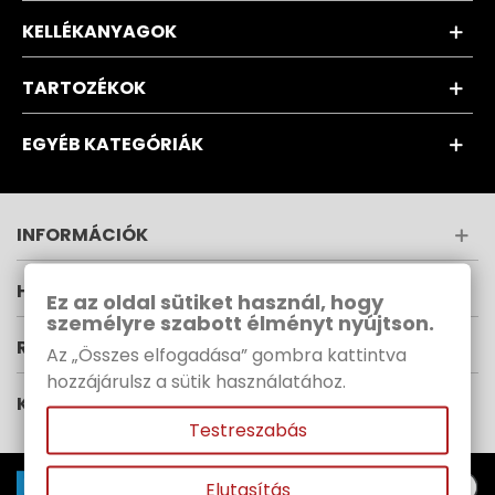
KELLÉKANYAGOK
TARTOZÉKOK
EGYÉB KATEGÓRIÁK
INFORMÁCIÓK
HÍRLEVÉL
Ez az oldal sütiket használ, hogy
személyre szabott élményt nyújtson.
RUPES MAGYARORSZÁG
Az „Összes elfogadása” gombra kattintva
hozzájárulsz a sütik használatához.
KÖVESS MINKET
Testreszabás
Elutasítás