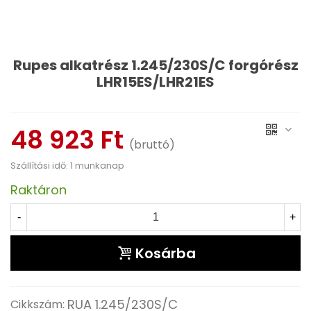
Rupes alkatrész 1.245/230S/C forgórész
LHR15ES/LHR21ES
Olvass tovább
48 923 Ft
(bruttó)
Szállítási idő: 1 munkanap
Raktáron
-
+
Kosárba
RUA 1.245/230S/C
Cikkszám: