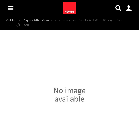
Főoldal
>
Rupes Alkatrészek
>
Rupes alkatrész 1.245/230S/C forgórész
LHR15ES/LHR21ES