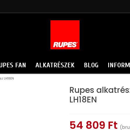
UPES FAN
ALKATRÉSZEK
BLOG
INFORM
sz LH18EN
Rupes alkatrés
LH18EN
54 809 Ft
(bru