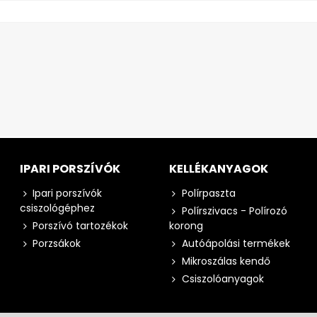
IPARI PORSZÍVÓK
KELLÉKANYAGOK
Ipari porszívók
Polírpaszta
csiszológéphez
Polírszivacs - Polírozó
Porszívó tartozékok
korong
Porzsákok
Autóápolási termékek
Mikroszálas kendő
Csiszolóanyagok