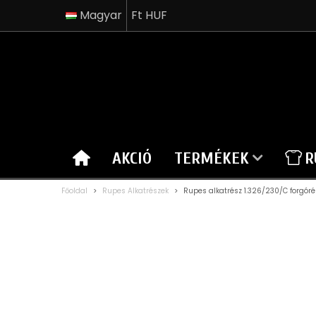
Magyar
Ft HUF
AKCIÓ
TERMÉKEK
R
Főoldal
>
Rupes Alkatrészek
>
Rupes alkatrész 1.326/230/C forgóré