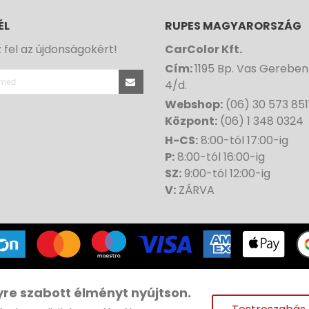
ÉL
RUPES MAGYARORSZÁG
z fel az újdonságokért!
CarColor Kft.
Cím:
1195 Bp. Vas Gereben
4/d.
Webshop:
(06) 30 573 851
Központ:
(06) 1 348 0324
H-CS:
8:00-tól 17:00-ig
P:
8:00-tól 16:00-ig
SZ:
9:00-tól 12:00-ig
V:
ZÁRVA
ght© 1991-
2026 CAR COLOR | Minden jog fenntartva |
Web
yre szabott élményt nyújtson.