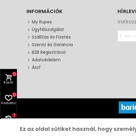
INFORMÁCIÓK
HÍRLEV
Iratkoz
My Rupes
Ügyfélszolgálat
Szállítás és Fizetés
Szerviz és Garancia
B2B Regisztráció
Adatvédelem
Ászf
0
Kosár
0
Kedvenc
1
Copyri
Előzmény
Ez az oldal sütiket használ, hogy személ