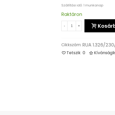
Szállítási idő: 1 munkanap
Raktáron
Kosár
-
+
RUA 1.326/230
Cikkszám:
Tetszik
0
Kívánságl