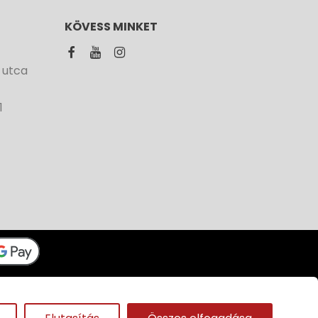
KÖVESS MINKET
 utca
1
Panda