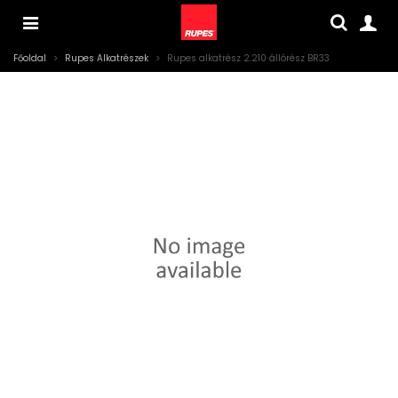
Főoldal
>
Rupes Alkatrészek
>
Rupes alkatrész 2.210 állórész BR33