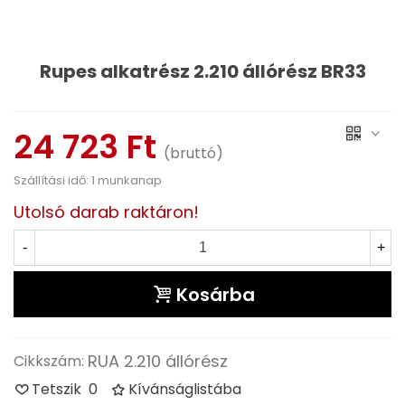
Rupes alkatrész 2.210 állórész BR33
Olvass tovább
24 723 Ft
(bruttó)
Szállítási idő: 1 munkanap
Utolsó darab raktáron!
-
+
Kosárba
RUA 2.210 állórész
Cikkszám:
Tetszik
0
Kívánságlistába