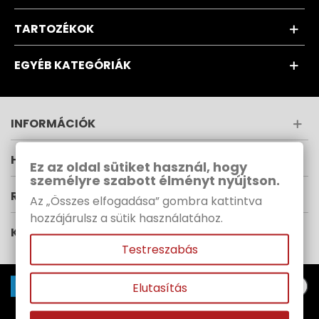
TARTOZÉKOK
EGYÉB KATEGÓRIÁK
INFORMÁCIÓK
HÍRLEVÉL
Ez az oldal sütiket használ, hogy
személyre szabott élményt nyújtson.
RUPES MAGYARORSZÁG
Az „Összes elfogadása” gombra kattintva
hozzájárulsz a sütik használatához.
KÖVESS MINKET
Testreszabás
Elutasítás