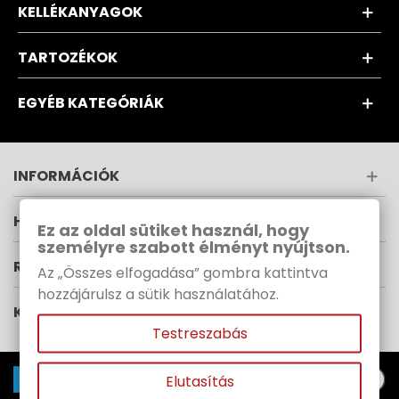
KELLÉKANYAGOK
TARTOZÉKOK
EGYÉB KATEGÓRIÁK
INFORMÁCIÓK
HÍRLEVÉL
Ez az oldal sütiket használ, hogy
személyre szabott élményt nyújtson.
RUPES MAGYARORSZÁG
Az „Összes elfogadása” gombra kattintva
hozzájárulsz a sütik használatához.
KÖVESS MINKET
Testreszabás
Elutasítás