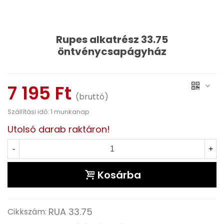
Rupes alkatrész 33.75
öntvénycsapágyház
Olvass tovább
7 195 Ft
(bruttó)
Szállítási idő: 1 munkanap
Utolsó darab raktáron!
-
+
Kosárba
RUA 33.75
Cikkszám: