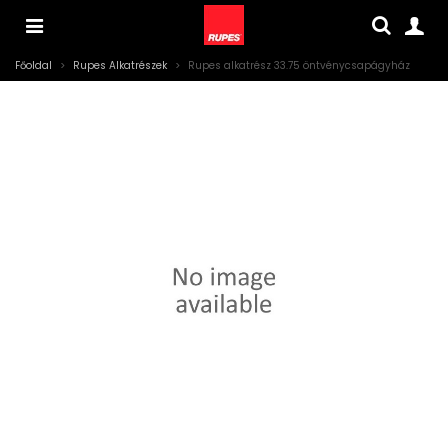
Főoldal
>
Rupes Alkatrészek
>
Rupes alkatrész 33.75 öntvénycsapágyház