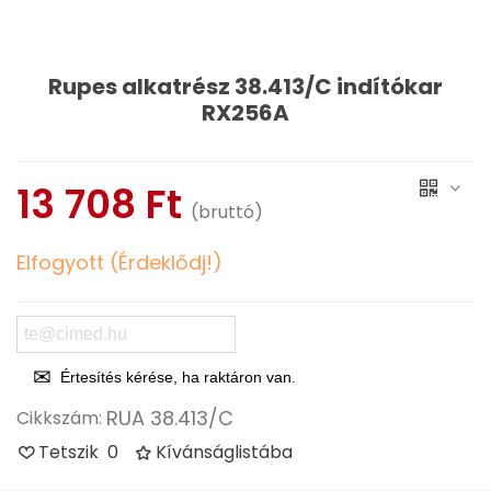
Rupes alkatrész 38.413/C indítókar
RX256A
Olvass tovább
13 708 Ft
(bruttó)
Elfogyott (Érdeklődj!)
Értesítés kérése, ha raktáron van.
RUA 38.413/C
Cikkszám:
Tetszik
0
Kívánságlistába