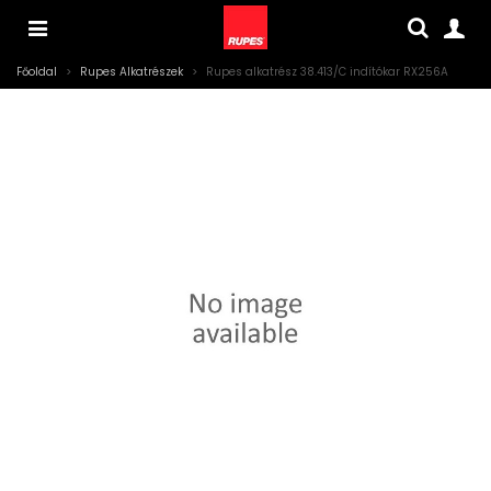
Főoldal
>
Rupes Alkatrészek
>
Rupes alkatrész 38.413/C indítókar RX256A