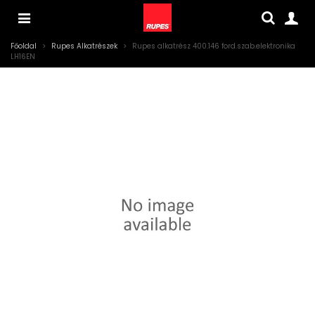
Főoldal
>
Rupes Alkatrészek
>
Rupes alkatrész 400.146 ford.szab.elektronika
LH16EN