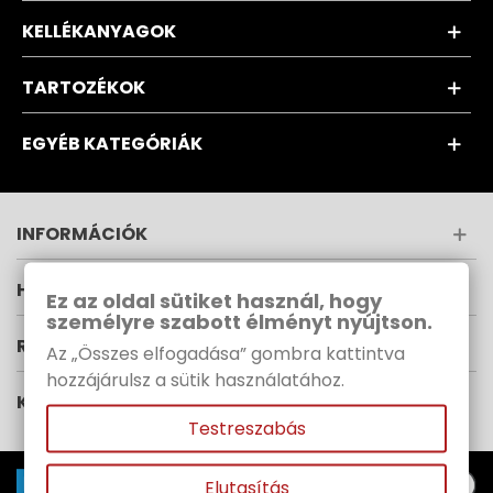
KELLÉKANYAGOK
TARTOZÉKOK
EGYÉB KATEGÓRIÁK
INFORMÁCIÓK
HÍRLEVÉL
Ez az oldal sütiket használ, hogy
személyre szabott élményt nyújtson.
RUPES MAGYARORSZÁG
Az „Összes elfogadása” gombra kattintva
hozzájárulsz a sütik használatához.
KÖVESS MINKET
Testreszabás
Elutasítás