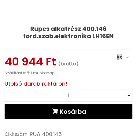
Rupes alkatrész 400.146
ford.szab.elektronika LH16EN
Olvass tovább
40 944 Ft
(bruttó)
Szállítási idő: 1 munkanap
Utolsó darab raktáron!
-
+
Kosárba
RUA 400.146
Cikkszám: