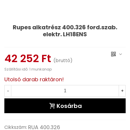
Rupes alkatrész 400.326 ford.szab.
elektr. LH18ENS
Olvass tovább
42 252 Ft
(bruttó)
Szállítási idő: 1 munkanap
Utolsó darab raktáron!
-
+
Kosárba
RUA 400.326
Cikkszám: