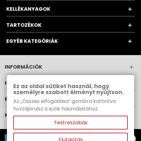
KELLÉKANYAGOK
TARTOZÉKOK
EGYÉB KATEGÓRIÁK
INFORMÁCIÓK
HÍRLEVÉL
Ez az oldal sütiket használ, hogy
személyre szabott élményt nyújtson.
RUPES MAGYARORSZÁG
Az „Összes elfogadása” gombra kattintva
hozzájárulsz a sütik használatához.
KÖVESS MINKET
Testreszabás
Elutasítás