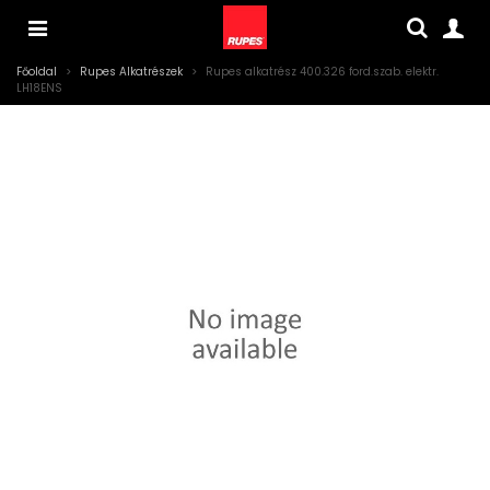
Főoldal
>
Rupes Alkatrészek
>
Rupes alkatrész 400.326 ford.szab. elektr.
LH18ENS