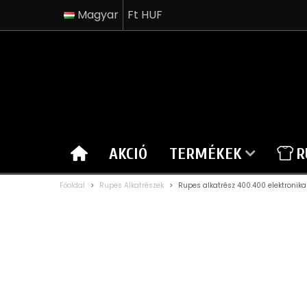
Magyar
Ft HUF
AKCIÓ
TERMÉKEK
R
Főoldal
>
Rupes Alkatrészek
>
Rupes alkatrész 400.400 elektroni