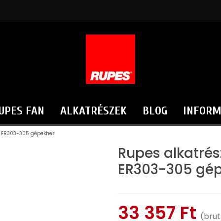
UPES FAN
ALKATRÉSZEK
BLOG
INFORM
ka ER303-305 gépekhez
Rupes alkatrés
ER303-305 gé
33 357 Ft
(brut