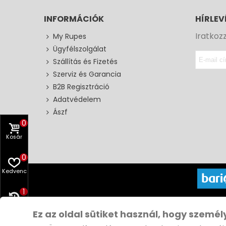
INFORMÁCIÓK
HÍRLEV
Iratkoz
My Rupes
Ügyfélszolgálat
Szállítás és Fizetés
Szerviz és Garancia
B2B Regisztráció
Adatvédelem
Ászf
0
Kosár
0
Kedvenc
1
Copyri
Előzmény
Ez az oldal sütiket használ, hogy személ