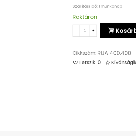
Szállítási idő: 1 munkanap
Raktáron
Kosár
-
+
RUA 400.400
Cikkszám:
Tetszik
0
Kívánságl