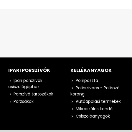
IPARI PORSZÍVÓK
KELLÉKANYAGOK
Ipari porszívók
Polírpaszta
csiszológéphez
Polírszivacs - Polírozó
Porszívó tartozékok
korong
Porzsákok
Autóápolási termékek
Mikroszálas kendő
Csiszolóanyagok