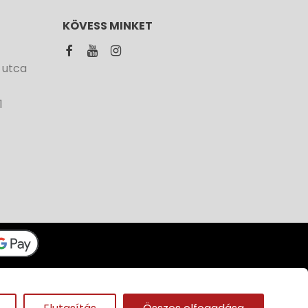
KÖVESS MINKET
 utca
1
Panda