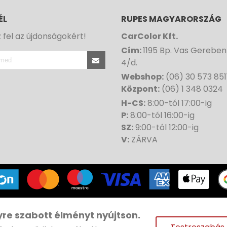
ÉL
RUPES MAGYARORSZÁG
z fel az újdonságokért!
CarColor Kft.
Cím:
1195 Bp. Vas Gereben
4/d.
Webshop:
(06) 30 573 851
Központ:
(06) 1 348 0324
H-CS:
8:00-tól 17:00-ig
P:
8:00-tól 16:00-ig
SZ:
9:00-tól 12:00-ig
V:
ZÁRVA
ght© 1991-
2026 CAR COLOR | Minden jog fenntartva |
Web
yre szabott élményt nyújtson.