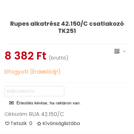
Rupes alkatrész 42.150/C csatlakozó
TK251
Olvass tovább
8 382 Ft
(bruttó)
Elfogyott (Érdeklődj!)
Értesítés kérése, ha raktáron van.
RUA 42.150/C
Cikkszám:
Tetszik
0
Kívánságlistába