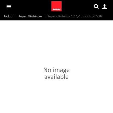
Főoldal
>
Rupes Alkatrészek
>
Rupes alkatrész 42.150/C csatlakozó TK251