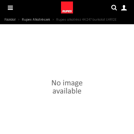
Főoldal
>
Rupes Alkatrészek
>
Rupes alkatrész 44.247 burkolat LHR12E