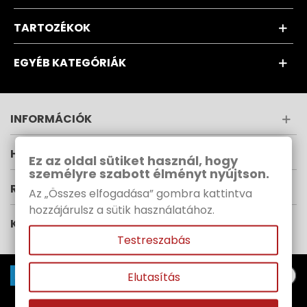
TARTOZÉKOK
EGYÉB KATEGÓRIÁK
INFORMÁCIÓK
HÍRLEVÉL
Ez az oldal sütiket használ, hogy
személyre szabott élményt nyújtson.
RUPES MAGYARORSZÁG
Az „Összes elfogadása” gombra kattintva
hozzájárulsz a sütik használatához.
KÖVESS MINKET
Testreszabás
Elutasítás