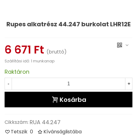
Rupes alkatrész 44.247 burkolat LHR12E
Olvass tovább
6 671 Ft
(bruttó)
Szállítási idő: 1 munkanap
Raktáron
-
+
Kosárba
RUA 44.247
Cikkszám:
Tetszik
0
Kívánságlistába