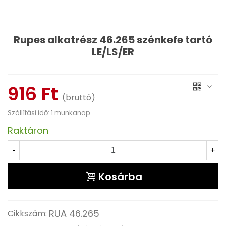
Rupes alkatrész 46.265 szénkefe tartó
LE/LS/ER
Olvass tovább
916 Ft
(bruttó)
Szállítási idő: 1 munkanap
Raktáron
-
+
Kosárba
RUA 46.265
Cikkszám: