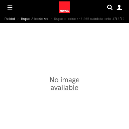
Főoldal
>
Rupes Alkatrészek
>
Rupes alkatrész 46.265 szénkefe tartó LE/LS/ER