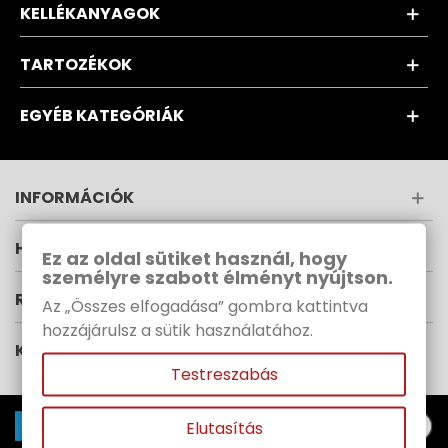
KELLÉKANYAGOK
TARTOZÉKOK
EGYÉB KATEGÓRIÁK
INFORMÁCIÓK
HÍRLEVÉL
Ez az oldal sütiket használ, hogy
személyre szabott élményt nyújtson.
RUPES MAGYARORSZÁG
Az „Összes elfogadása” gombra kattintva
hozzájárulsz a sütik használatához.
KÖVESS MINKET
Testreszabás
Elutasítás