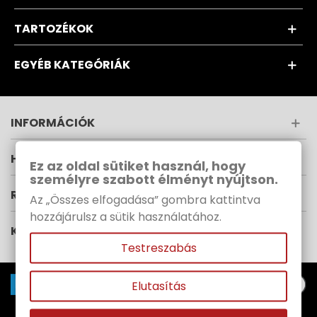
TARTOZÉKOK
EGYÉB KATEGÓRIÁK
INFORMÁCIÓK
HÍRLEVÉL
Ez az oldal sütiket használ, hogy
személyre szabott élményt nyújtson.
RUPES MAGYARORSZÁG
Az „Összes elfogadása” gombra kattintva
hozzájárulsz a sütik használatához.
KÖVESS MINKET
Testreszabás
Elutasítás