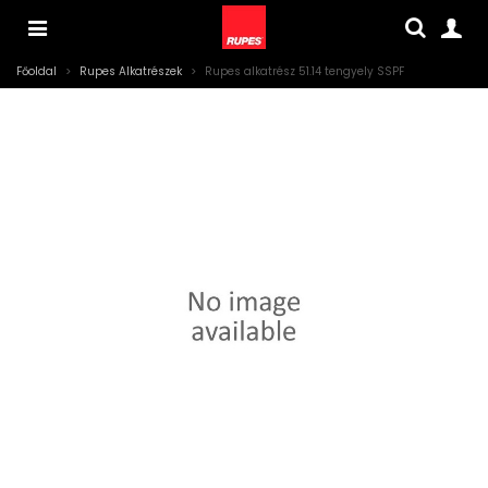
Főoldal
>
Rupes Alkatrészek
>
Rupes alkatrész 51.14 tengyely SSPF