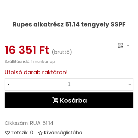
Rupes alkatrész 51.14 tengyely SSPF
Olvass tovább
16 351 Ft
(bruttó)
Szállítási idő: 1 munkanap
Utolsó darab raktáron!
-
+
Kosárba
RUA 51.14
Cikkszám:
Tetszik
0
Kívánságlistába