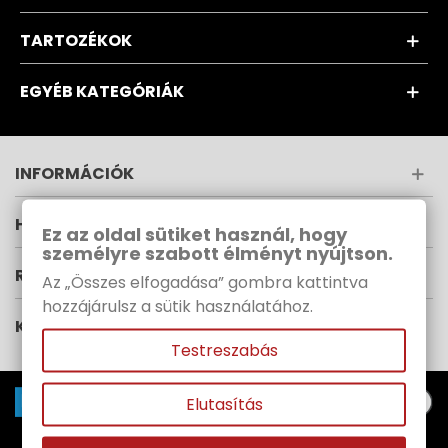
TARTOZÉKOK
EGYÉB KATEGÓRIÁK
INFORMÁCIÓK
HÍRLEVÉL
Ez az oldal sütiket használ, hogy
személyre szabott élményt nyújtson.
RUPES MAGYARORSZÁG
Az „Összes elfogadása” gombra kattintva
hozzájárulsz a sütik használatához.
KÖVESS MINKET
Testreszabás
Elutasítás