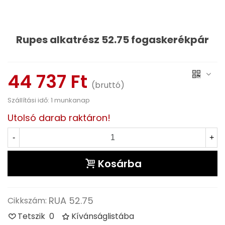
Rupes alkatrész 52.75 fogaskerékpár
Olvass tovább
44 737 Ft
(bruttó)
Szállítási idő: 1 munkanap
Utolsó darab raktáron!
-
+
Kosárba
RUA 52.75
Cikkszám:
Tetszik
0
Kívánságlistába