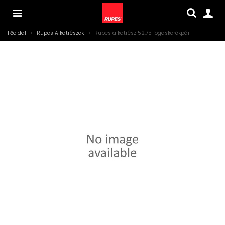
Főoldal
>
Rupes Alkatrészek
>
Rupes alkatrész 52.75 fogaskerékpár