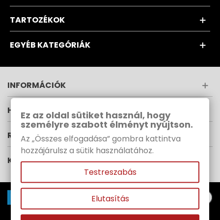
TARTOZÉKOK
EGYÉB KATEGÓRIÁK
INFORMÁCIÓK
HÍRLEVÉL
Ez az oldal sütiket használ, hogy
személyre szabott élményt nyújtson.
RUPES MAGYARORSZÁG
Az „Összes elfogadása” gombra kattintva
hozzájárulsz a sütik használatához.
KÖVESS MINKET
Testreszabás
Elutasítás