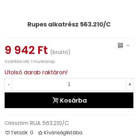
Rupes alkatrész 563.210/C
Olvass tovább
9 942 Ft
(bruttó)
Szállítási idő: 1 munkanap
Utolsó darab raktáron!
-
+
Kosárba
RUA 563.210/C
Cikkszám:
Tetszik
0
Kívánságlistába