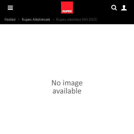
Főoldal
>
Rupes Alkatrészek
>
Rupes alkatrész 563.210/C