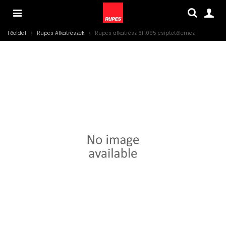
Főoldal
>
Rupes Alkatrészek
>
Rupes alkatrész 611.095 csiptetőlemez