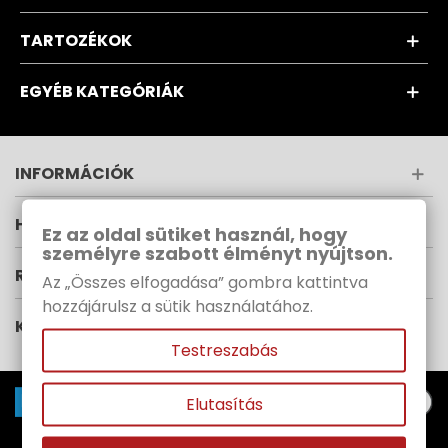
TARTOZÉKOK
EGYÉB KATEGÓRIÁK
INFORMÁCIÓK
HÍRLEVÉL
Ez az oldal sütiket használ, hogy
személyre szabott élményt nyújtson.
RUPES MAGYARORSZÁG
Az „Összes elfogadása” gombra kattintva
hozzájárulsz a sütik használatához.
KÖVESS MINKET
Testreszabás
Elutasítás