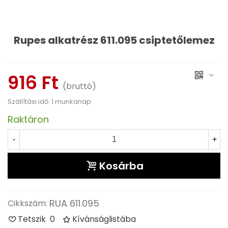
Rupes alkatrész 611.095 csiptetőlemez
Olvass tovább
916 Ft
(bruttó)
Szállítási idő: 1 munkanap
Raktáron
-
+
Kosárba
RUA 611.095
Cikkszám:
Tetszik
0
Kívánságlistába