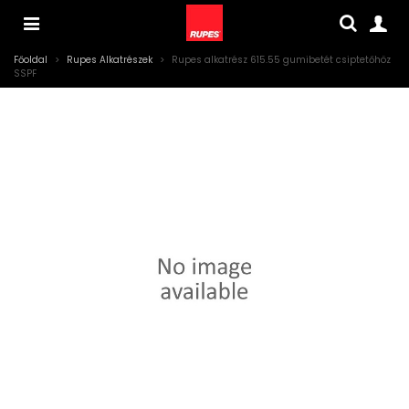
Főoldal
>
Rupes Alkatrészek
>
Rupes alkatrész 615.55 gumibetét csiptetőhöz
SSPF