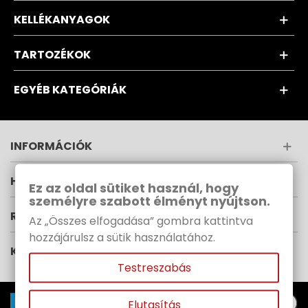
KELLÉKANYAGOK
TARTOZÉKOK
EGYÉB KATEGÓRIÁK
INFORMÁCIÓK
HÍRLEVÉL
Ez az oldal sütiket használ, hogy
személyre szabott élményt nyújtson.
RUPES MAGYARORSZÁG
Az „Összes elfogadása” gombra kattintva
hozzájárulsz a sütik használatához.
KÖVESS MINKET
Testreszabás
Elutasítás