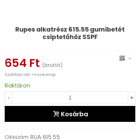
Rupes alkatrész 615.55 gumibetét
csiptetőhöz SSPF
Olvass tovább
654 Ft
(bruttó)
Szállítási idő: 1 munkanap
Raktáron
-
+
Kosárba
RUA 615.55
Cikkszám: