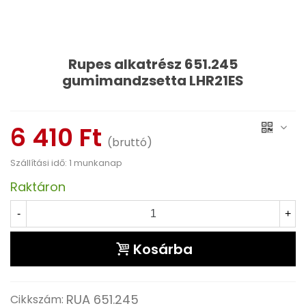
Rupes alkatrész 651.245
gumimandzsetta LHR21ES
Olvass tovább
6 410 Ft
(bruttó)
Szállítási idő: 1 munkanap
Raktáron
-
+
Kosárba
RUA 651.245
Cikkszám: