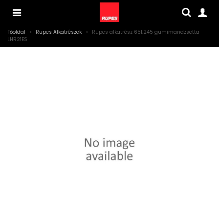
Főoldal
>
Rupes Alkatrészek
>
Rupes alkatrész 651.245 gumimandzsetta
LHR21ES