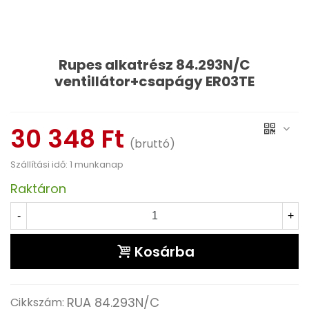
Rupes alkatrész 84.293N/C
ventillátor+csapágy ER03TE
Olvass tovább
30 348 Ft
(bruttó)
Szállítási idő: 1 munkanap
Raktáron
-
+
Kosárba
RUA 84.293N/C
Cikkszám: