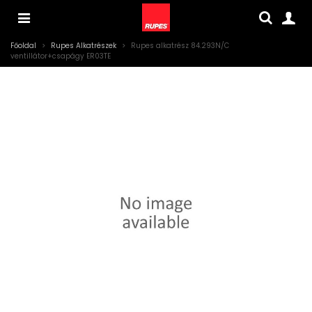
Főoldal
>
Rupes Alkatrészek
>
Rupes alkatrész 84.293N/C
ventillátor+csapágy ER03TE