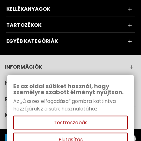
KELLÉKANYAGOK
TARTOZÉKOK
EGYÉB KATEGÓRIÁK
INFORMÁCIÓK
HÍRLEVÉL
Ez az oldal sütiket használ, hogy
személyre szabott élményt nyújtson.
RUPES MAGYARORSZÁG
Az „Összes elfogadása” gombra kattintva
hozzájárulsz a sütik használatához.
KÖVESS MINKET
Testreszabás
Elutasítás