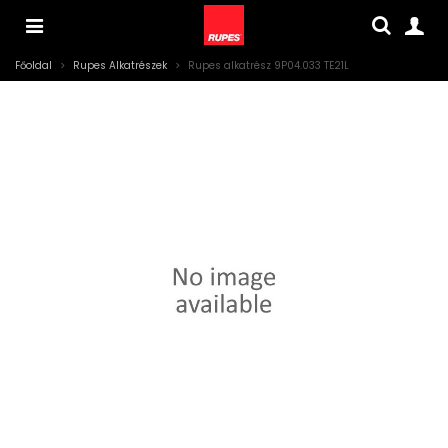
Főoldal
>
Rupes Alkatrészek
>
Rupes alkatrész 9P04.033 TE21L