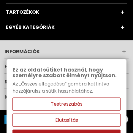
TARTOZÉKOK
EGYÉB KATEGÓRIÁK
INFORMÁCIÓK
HÍRLEVÉL
Ez az oldal sütiket használ, hogy
személyre szabott élményt nyújtson.
RUPES MAGYARORSZÁG
Az „Összes elfogadása” gombra kattintva
hozzájárulsz a sütik használatához.
KÖVESS MINKET
Testreszabás
Elutasítás