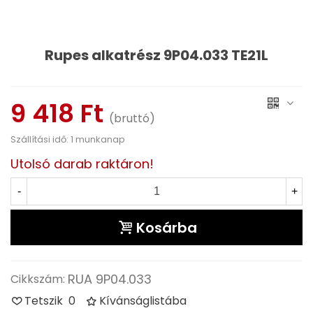
Rupes alkatrész 9P04.033 TE21L
Olvass tovább
9 418 Ft
(bruttó)
Szállítási idő: 1 munkanap
Utolsó darab raktáron!
-
+
Kosárba
RUA 9P04.033
Cikkszám:
Tetszik
0
Kívánságlistába