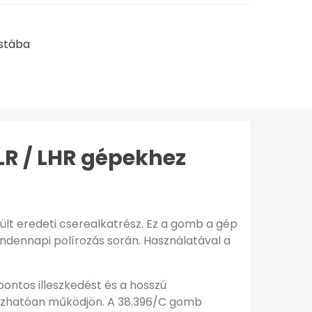
istába
R / LHR gépekhez
lt eredeti cserealkatrész. Ez a gomb a gép
indennapi polírozás során. Használatával a
pontos illeszkedést és a hosszú
gbízhatóan működjön. A 38.396/C gomb