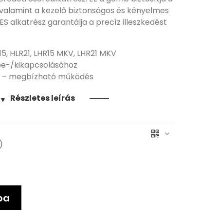
 valamint a kezelő biztonságos és kényelmes
ES alkatrész garantálja a precíz illeszkedést
15, HLR21, LHR15 MKV, LHR21 MKV
e-/kikapcsolásához
sz – megbízható működés
Részletes leírás
▼
)
ba