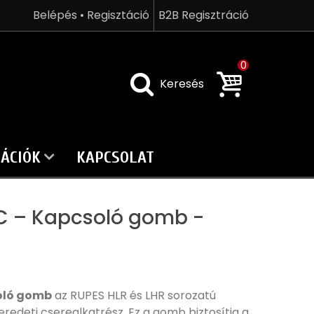
Belépés • Regisztáció
B2B Regisztráció
0
Keresés
ÁCIÓK
KAPCSOLAT
C – Kapcsoló gomb -
oló gomb
az RUPES HLR és LHR sorozatú
redeti cserealkatrész. Ez a gomb biztosítja a