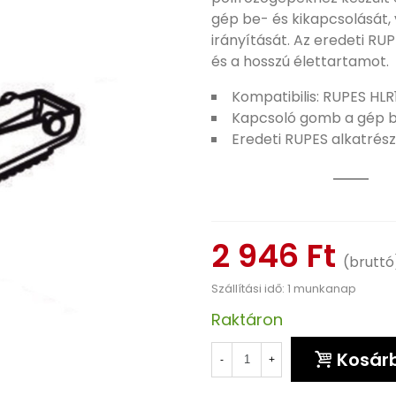
gép be- és kikapcsolását,
irányítását. Az eredeti RUP
és a hosszú élettartamot.
Kompatibilis: RUPES HLR
Kapcsoló gomb a gép b
Eredeti RUPES alkatré
2 946 Ft
(bruttó
Szállítási idő: 1 munkanap
Raktáron
Kosár
-
+