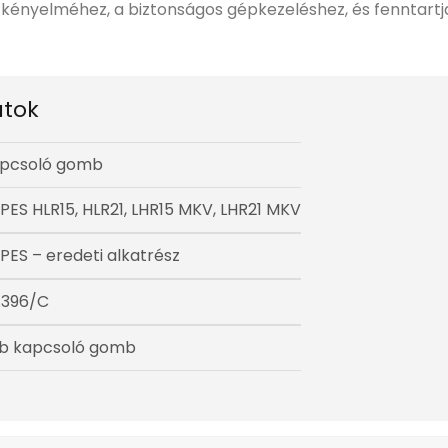
ó kényelméhez, a biztonságos gépkezeléshez, és fenntart
tok
pcsoló gomb
PES HLR15, HLR21, LHR15 MKV, LHR21 MKV
PES – eredeti alkatrész
.396/C
db kapcsoló gomb