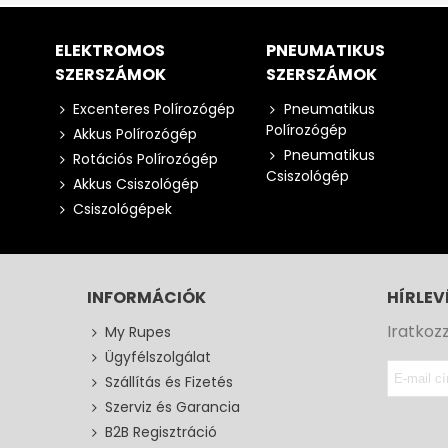
ELEKTROMOS
PNEUMATIKUS
SZERSZÁMOK
SZERSZÁMOK
Excenteres Polírozógép
Pneumatikus
Polírozógép
Akkus Polírozógép
Pneumatikus
Rotációs Polírozógép
Csiszológép
Akkus Csiszológép
Csiszológépek
INFORMÁCIÓK
HÍRLEV
Iratkoz
My Rupes
Ügyfélszolgálat
Szállítás és Fizetés
Szerviz és Garancia
B2B Regisztráció