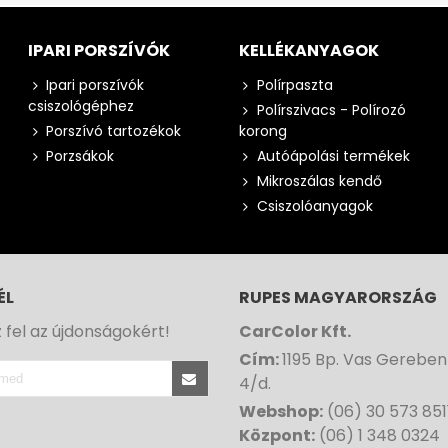
IPARI PORSZÍVÓK
KELLÉKANYAGOK
Ipari porszívók
Polírpaszta
csiszológéphez
Polírszivacs - Polírozó
Porszívó tartozékok
korong
Porzsákok
Autóápolási termékek
Mikroszálas kendő
Csiszolóanyagok
ÉL
RUPES MAGYARORSZÁG
z fel az újdonságokért!
CarColor Kft.
Cím:
1195 Bp. Vas Gereben
4/d.
Webshop:
(06) 30 573 851
Központ:
(06) 1 348 0324