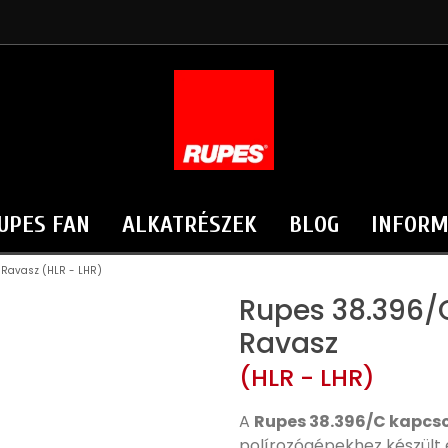
UPES FAN
ALKATRÉSZEK
BLOG
INFORM
Ravasz (HLR - LHR)
Rupes 38.396/
Ravasz
(HLR - LHR)
A
Rupes 38.396/C kapcs
polírozógépekhez készült e