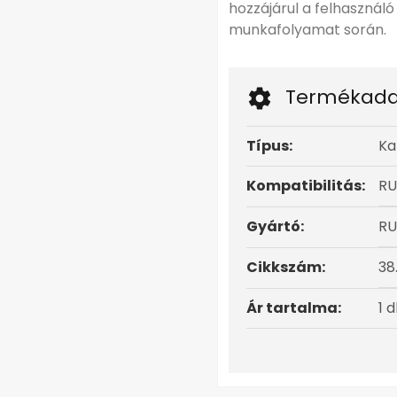
hozzájárul a felhasznál
munkafolyamat során.
Termékada
Típus:
Ka
Kompatibilitás:
RU
Gyártó:
RU
Cikkszám:
38
Ár tartalma:
1 