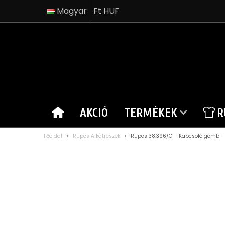
Magyar
Ft HUF
AKCIÓ
TERMÉKEK
R
Főoldal
>
Rupes Alkatrészek
>
Rupes 38.396/C – Kapcsoló gomb - 