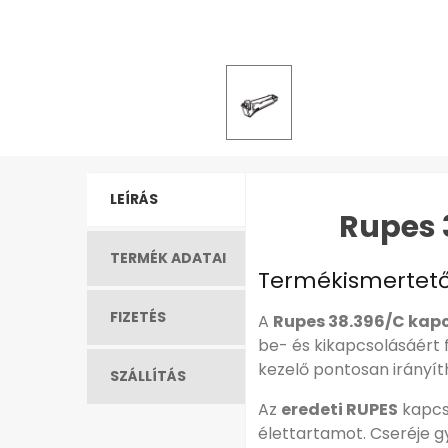
LEÍRÁS
Rupes 
TERMÉK ADATAI
Termékismertet
FIZETÉS
A
Rupes 38.396/C kap
be- és kikapcsolásáért 
kezelő pontosan irányíth
SZÁLLÍTÁS
Az
eredeti RUPES
kapcso
élettartamot. Cseréje g