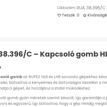
RUA 38.396/C
Cikkszám:
Tetszik
0
Kívánságl
38.396/C – Kapcsoló gomb HL
ő
csoló gomb
az RUPES HLR és LHR sorozatú gépekhez készü
felel, biztosítva a kényelmes és biztonságos kezelést a m
atja a gépet, és hozzájárul a stabil működéshez.
ló gomb gyári méretek szerint készült, így garantálja a 
yors és egyszerű, így biztosítva, hogy a gép mindig me