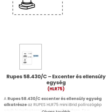
Rupes 58.430/C – Excenter és ellensúly
egység
(HLR75)
A
Rupes 58.430/C excenter és ellensúly egység
alkatrésze
az RUPES HLR75 mini iBrid polírozógép
egyik kulcsfontosságú cserealkatrésze. Ez a
Olvass tovább