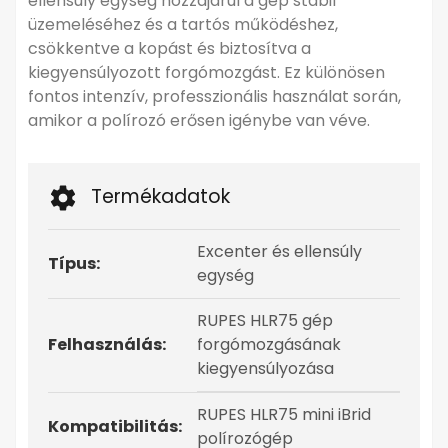
ellensúly egység hozzájárul a gép stabil
üzemeléséhez és a tartós működéshez,
csökkentve a kopást és biztosítva a
kiegyensúlyozott forgómozgást. Ez különösen
fontos intenzív, professzionális használat során,
amikor a polírozó erősen igénybe van véve.
Termékadatok
Excenter és ellensúly
Típus:
egység
RUPES HLR75 gép
Felhasználás:
forgómozgásának
kiegyensúlyozása
RUPES HLR75 mini iBrid
Kompatibilitás:
polírozógép