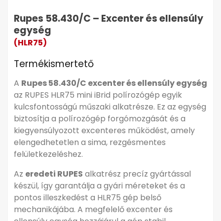
Rupes 58.430/C – Excenter és ellensúly
egység
(HLR75)
Termékismertető
A
Rupes 58.430/C excenter és ellensúly egység
az RUPES HLR75 mini iBrid polírozógép egyik
kulcsfontosságú műszaki alkatrésze. Ez az egység
biztosítja a polírozógép forgómozgását és a
kiegyensúlyozott excenteres működést, amely
elengedhetetlen a sima, rezgésmentes
felületkezeléshez.
Az
eredeti RUPES
alkatrész precíz gyártással
készül, így garantálja a gyári méreteket és a
pontos illeszkedést a HLR75 gép belső
mechanikájába. A megfelelő excenter és