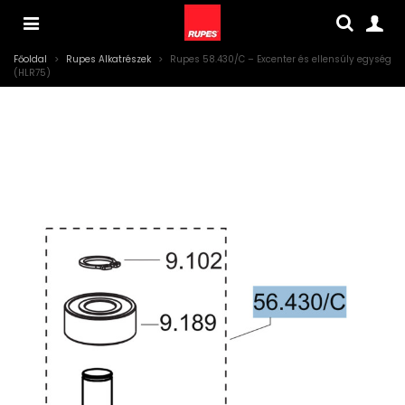
Főoldal
>
Rupes Alkatrészek
>
Rupes 58.430/C – Excenter és ellensúly egység
(HLR75)