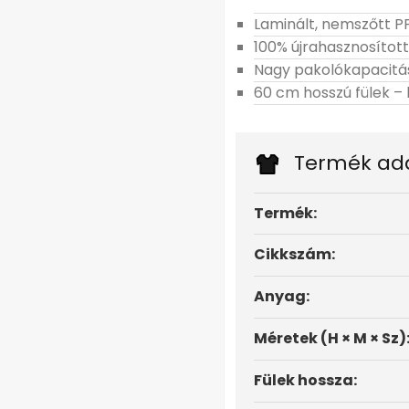
Laminált, nemszőtt PP
100% újrahasznosítot
Nagy pakolókapacitás
60 cm hosszú fülek –
Termék ad
Termék:
Cikkszám:
Anyag:
Méretek (H × M × Sz)
Fülek hossza: