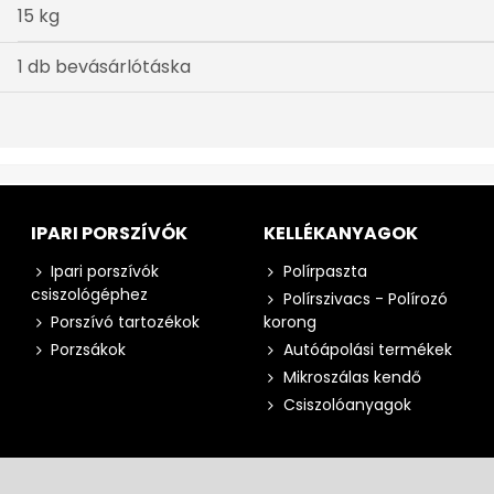
15 kg
1 db bevásárlótáska
IPARI PORSZÍVÓK
KELLÉKANYAGOK
Ipari porszívók
Polírpaszta
csiszológéphez
Polírszivacs - Polírozó
Porszívó tartozékok
korong
Porzsákok
Autóápolási termékek
Mikroszálas kendő
Csiszolóanyagok