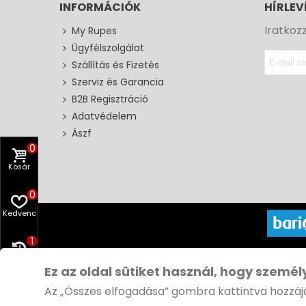
INFORMÁCIÓK
HÍRLEV
Iratkoz
My Rupes
Ügyfélszolgálat
Szállítás és Fizetés
Szerviz és Garancia
B2B Regisztráció
Adatvédelem
Ászf
0
Kosár
0
Kedvenc
1
Copyri
Előzmény
Ez az oldal sütiket használ, hogy személ
Az „Összes elfogadása” gombra kattintva hozzájá