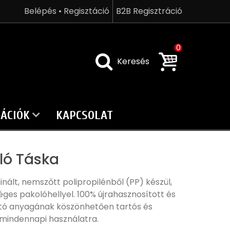
Belépés • Regisztáció
B2B Regisztráció
0
Keresés
ÁCIÓK
KAPCSOLAT
ló Táska
ált, nemszőtt polipropilénből (PP) készül,
ges pakolóhellyel. 100% újrahasznosított és
tó anyagának köszönhetően tartós és
mindennapi használatra.