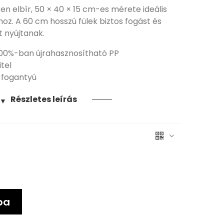
en elbír, 50 × 40 × 15 cm-es mérete ideális
hoz. A 60 cm hosszú fülek biztos fogást és
 nyújtanak.
 100%-ban újrahasznosítható PP
itel
m fogantyú
Részletes leírás
▼
ba