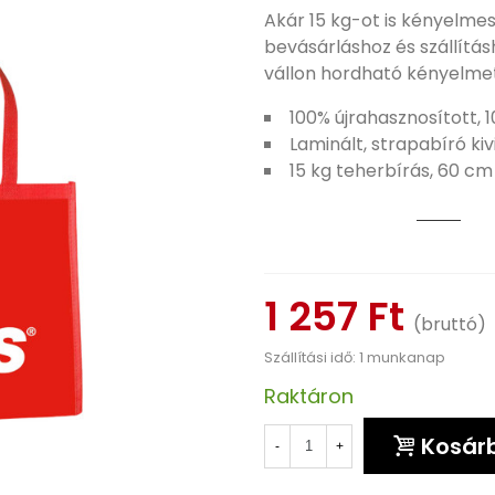
Akár 15 kg-ot is kényelmes
bevásárláshoz és szállítás
vállon hordható kényelmet
100% újrahasznosított,
Laminált, strapabíró kiv
15 kg teherbírás, 60 c
1 257 Ft
(bruttó)
Szállítási idő: 1 munkanap
Raktáron
Kosár
-
+