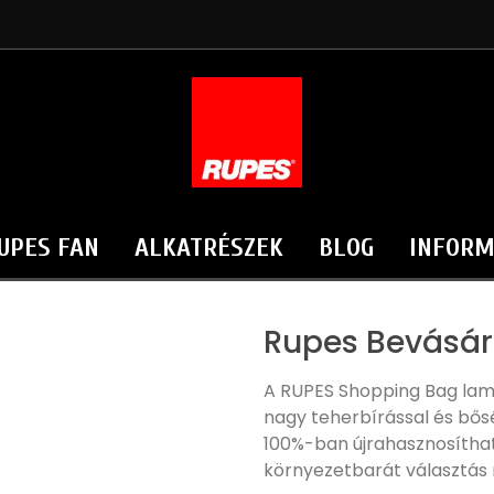
UPES FAN
ALKATRÉSZEK
BLOG
INFORM
Rupes Bevásár
A RUPES Shopping Bag lamin
nagy teherbírással és bősé
100%-ban újrahasznosítha
környezetbarát választás 