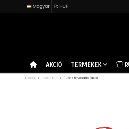
Magyar
Ft HUF
AKCIÓ
TERMÉKEK
R
Főoldal
>
Rupes Fan
>
Rupes Bevásárló Táska