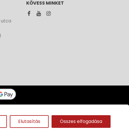
KÖVESS MINKET
 utca
1
Panda
Elutasítás
Összes elfogadása