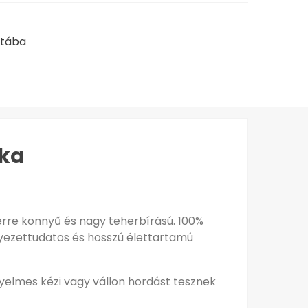
stába
ska
erre könnyű és nagy teherbírású. 100%
nyezettudatos és hosszú élettartamú
yelmes kézi vagy vállon hordást tesznek