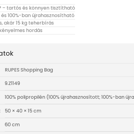
 – tartós és könnyen tisztítható
t és 100%-ban újrahasznosítható
, akár 15 kg teherbírás
 kényelmes hordás
atok
RUPES Shopping Bag
9.Z1149
100% polipropilén (100% újrahasznosított; 100%-ban új
:
50 × 40 × 15 cm
60 cm