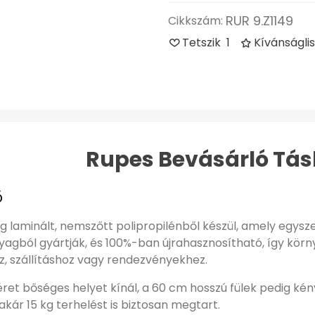
RUR 9.Z1149
Cikkszám:
Tetszik
1
Kívánságli
Rupes Bevásárló Tá
ő
g laminált, nemszőtt polipropilénből készül, amely egysz
yagból gyártják, és 100%-ban újrahasznosítható, így kör
, szállításhoz vagy rendezvényekhez.
ret bőséges helyet kínál, a 60 cm hosszú fülek pedig kén
akár 15 kg terhelést is biztosan megtart.