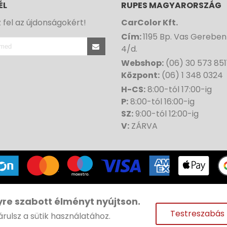
ÉL
RUPES MAGYARORSZÁG
z fel az újdonságokért!
CarColor Kft.
Cím:
1195 Bp. Vas Gereben
4/d.
Webshop:
(06) 30 573 851
Központ:
(06) 1 348 0324
H-CS:
8:00-tól 17:00-ig
P:
8:00-tól 16:00-ig
SZ:
9:00-tól 12:00-ig
V:
ZÁRVA
ght© 1991-
2026 CAR COLOR | Minden jog fenntartva |
Web
yre szabott élményt nyújtson.
Testreszabás
rulsz a sütik használatához.