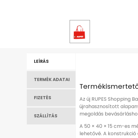
LEÍRÁS
TERMÉK ADATAI
Termékismertet
FIZETÉS
Az új RUPES Shopping Ba
újrahasznosított alapan
megoldás bevásárláshoz
SZÁLLÍTÁS
A 50 × 40 × 15 cm-es mé
lehetővé. A konstrukció 