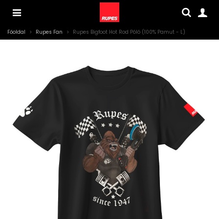
Főoldal
>
Rupes Fan
>
Rupes Bigfoot Hot Rod Póló (100% Pamut - L)