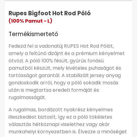
Rupes Bigfoot Hot Rod Póló
(100% Pamut - L)
Termékismertető
Fedezd fel a vadonatúj RUPES Hot Rod Pólót,
amely a feltűnő dizájnt és a prémium kényelmet
ötvözi. A póló 100% fésült, gyűrűs fonású
pamutból készült, mely kivételes puhaságot és
tartósságot garantál. A stabilizált jersey anyag
gondoskodik arról, hogy a póló sokadik mosás
után is megtartsa eredeti formáját és
rugalmasságát.
A rugalmas, bordázott nyakrész kényelmes
illeszkedést biztosít, így ez a póló tökéletes
választás hétköznapi viselethez vagy akár
munkahelyi környezetben is. Élvezze a minőséget