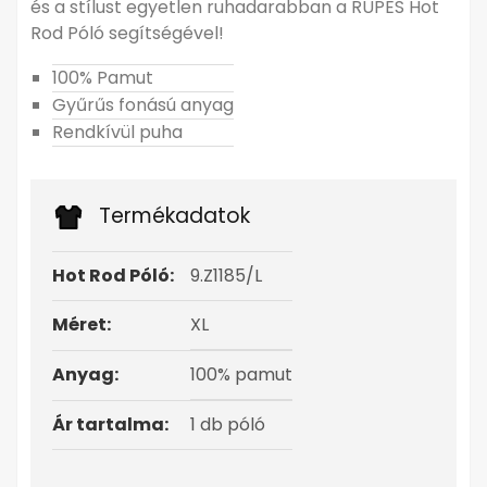
és a stílust egyetlen ruhadarabban a RUPES Hot
Rod Póló segítségével!
100% Pamut
Gyűrűs fonású anyag
Rendkívül puha
Termékadatok
Hot Rod Póló:
9.Z1185/L
Méret:
XL
Anyag:
100% pamut
Ár tartalma:
1 db póló