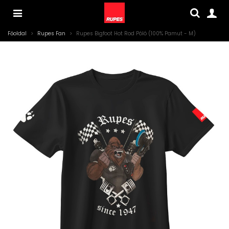
Főoldal
>
Rupes Fan
>
Rupes Bigfoot Hot Rod Póló (100% Pamut - M)