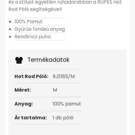
és a stílust egyetlen ruhadarabban a RUPES Hot
Rod Póló segítségével!
100% Pamut
Gyűrűs fonású anyag
Rendkívül puha
Termékadatok
Hot Rod Póló:
9.Z1185/M
Méret:
M
Anyag:
100% pamut
Ár tartalma:
1 db póló