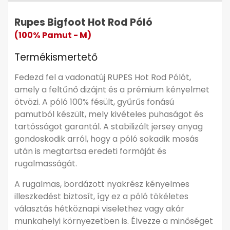
Rupes Bigfoot Hot Rod Póló
(100% Pamut - M)
Termékismertető
Fedezd fel a vadonatúj RUPES Hot Rod Pólót,
amely a feltűnő dizájnt és a prémium kényelmet
ötvözi. A póló 100% fésült, gyűrűs fonású
pamutból készült, mely kivételes puhaságot és
tartósságot garantál. A stabilizált jersey anyag
gondoskodik arról, hogy a póló sokadik mosás
után is megtartsa eredeti formáját és
rugalmasságát.
A rugalmas, bordázott nyakrész kényelmes
illeszkedést biztosít, így ez a póló tökéletes
választás hétköznapi viselethez vagy akár
munkahelyi környezetben is. Élvezze a minőséget