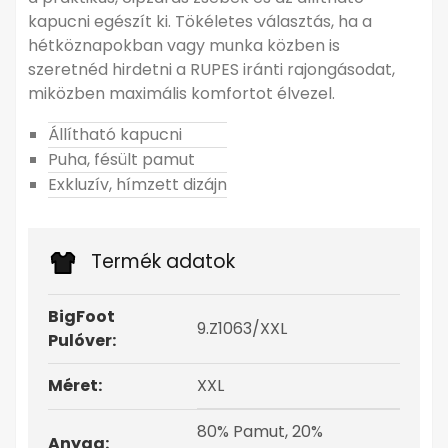
kapucni egészít ki. Tökéletes választás, ha a
hétköznapokban vagy munka közben is
szeretnéd hirdetni a RUPES iránti rajongásodat,
miközben maximális komfortot élvezel.
Állítható kapucni
Puha, fésült pamut
Exkluzív, hímzett dizájn
Termék adatok
BigFoot
9.Z1063/XXL
Pulóver:
Méret:
XXL
80% Pamut, 20%
Anyag: