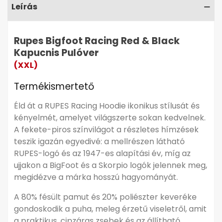
Részletes leírás
▼
Leírás
Rupes Bigfoot Racing Red & Black
Kapucnis Pulóver
(XXL)
Termékismertető
Éld át a RUPES Racing Hoodie ikonikus stílusát és
kényelmét, amelyet világszerte sokan kedvelnek.
A fekete-piros színvilágot a részletes hímzések
teszik igazán egyedivé: a mellrészen látható
RUPES-logó és az 1947-es alapítási év, míg az
ujjakon a BigFoot és a Skorpio logók jelennek meg,
megidézve a márka hosszú hagyományát.
A 80% fésült pamut és 20% poliészter keveréke
gondoskodik a puha, meleg érzetű viseletről, amit
a praktikus, cipzáras zsebek és az állítható