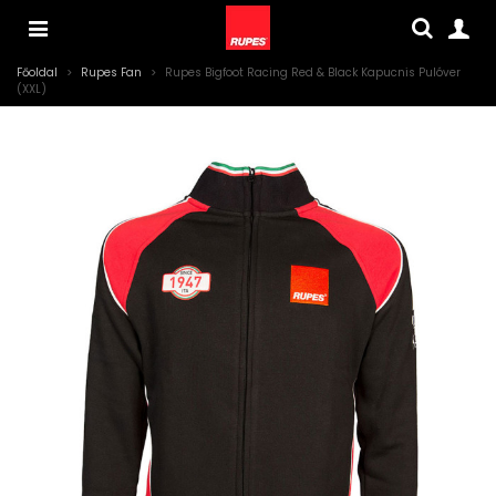
Főoldal
>
Rupes Fan
>
Rupes Bigfoot Racing Red & Black Kapucnis Pulóver
(XXL)