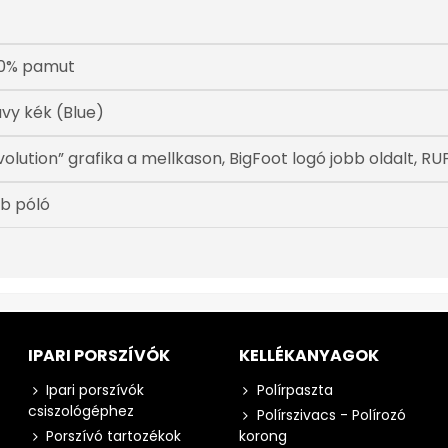
0% pamut
vy kék (Blue)
volution” grafika a mellkason, BigFoot logó jobb oldalt, RU
db póló
IPARI PORSZÍVÓK
KELLÉKANYAGOK
Ipari porszívók
Polírpaszta
csiszológéphez
Polírszivacs - Polírozó
Porszívó tartozékok
korong