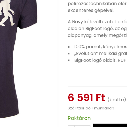
polírozástechnikában elér
excenteres gépeivel.
A Navy kék változatot a r
oldalon BigFoot logó, az eg
alapanyag, amely megőrzi 
100% pamut, kényelmes
„Evolution” mellkasi gra
BigFoot logó oldalt, RUP
6 591 Ft
(bruttó)
Szállítási idő: 1 munkanap
Raktáron