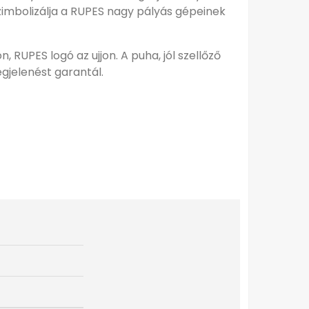
 szimbolizálja a RUPES nagy pályás gépeinek
, RUPES logó az ujjon. A puha, jól szellőző
gjelenést garantál.