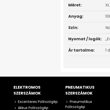
Méret:
XL
Anyag:
10
Szín:
Na
Nyomat / logók:
„E
Ár tartalma:
1 
ELEKTROMOS
PNEUMATIKUS
SZERSZÁMOK
SZERSZÁMOK
Excenteres Polírozógép
Pneumatikus
Polírozógép
Akkus Polírozógép