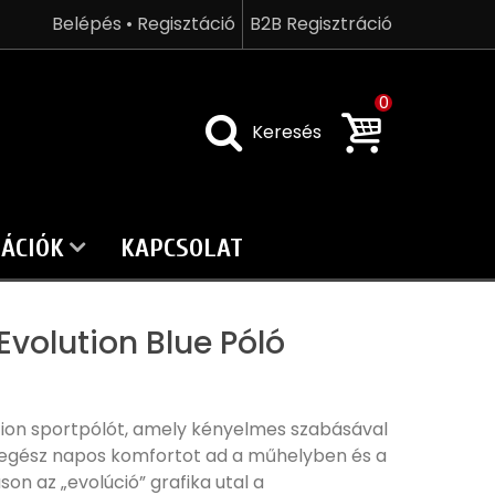
Belépés • Regisztáció
B2B Regisztráció
0
Keresés
ÁCIÓK
KAPCSOLAT
Evolution Blue Póló
ution sportpólót, amely kényelmes szabásával
egész napos komfortot ad a műhelyben és a
n az „evolúció” grafika utal a