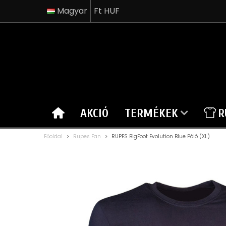
Magyar
Ft HUF
AKCIÓ
TERMÉKEK
R
Főoldal
>
Rupes Fan
>
RUPES BigFoot Evolution Blue Póló (XL)