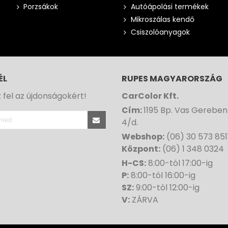
Porzsákok
Autóápolási termékek
Mikroszálas kendő
Csiszolóanyagok
ÉL
RUPES MAGYARORSZÁG
z fel az újdonságokért!
CarColor Kft.
Cím:
1195 Bp. Vas Gereben
4/d.
Webshop:
(06) 30 573 851
Központ:
(06) 1 348 0324
H-CS:
8:00-tól 17:00-ig
P:
8:00-tól 16:00-ig
SZ:
9:00-tól 12:00-ig
V:
ZÁRVA