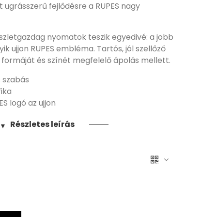
t ugrásszerű fejlődésre a RUPES nagy
észletgazdag nyomatok teszik egyedivé: a jobb
yik ujjon RUPES embléma. Tartós, jól szellőző
formáját és színét megfelelő ápolás mellett.
 szabás
fika
ES logó az ujjon
Részletes leírás
▼