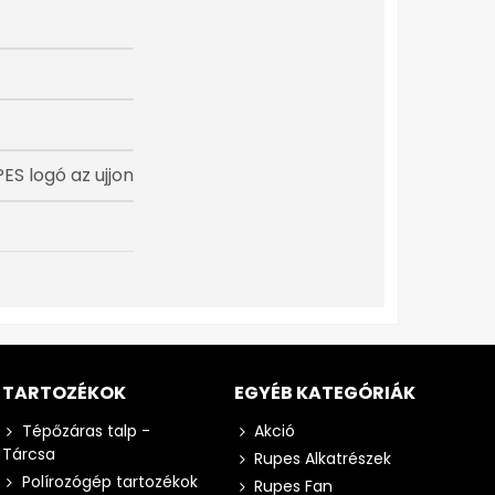
PES logó az ujjon
TARTOZÉKOK
EGYÉB KATEGÓRIÁK
Tépőzáras talp -
Akció
Tárcsa
Rupes Alkatrészek
Polírozógép tartozékok
Rupes Fan