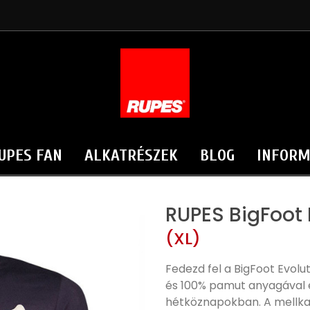
UPES FAN
ALKATRÉSZEK
BLOG
INFORM
RUPES BigFoot 
(XL)
Fedezd fel a BigFoot Evol
és 100% pamut anyagával 
hétköznapokban. A mellkaso