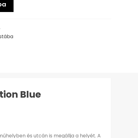
ba
L
istába
tion Blue
műhelyben és utcán is megállja a helyét. A