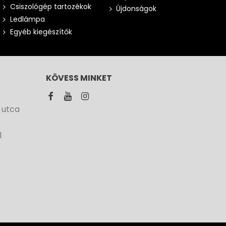
Csiszológép tartozékok
Újdonságok
Ledlámpa
Egyéb kiegészítők
KÖVESS MINKET
 utca
1