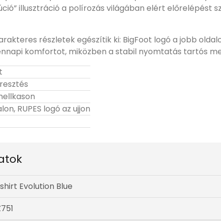
ció” illusztráció a polírozás világában elért előrelépést
rakteres részletek egészítik ki: BigFoot logó a jobb oldalon
ennapi komfortot, miközben a stabil nyomtatás tartós me
t
eresztés
 mellkason
lon, RUPES logó az ujjon
atok
shirt Evolution Blue
Z751