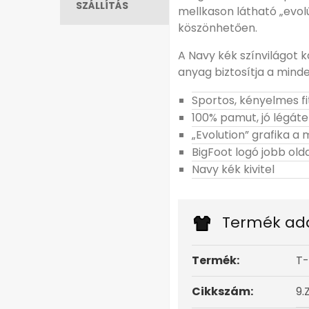
SZÁLLÍTÁS
mellkason látható „evolú
köszönhetően.
A Navy kék színvilágot ka
anyag biztosítja a mind
Sportos, kényelmes fi
100% pamut, jó légát
„Evolution” grafika a
BigFoot logó jobb olda
Navy kék kivitel
Termék ad
Termék:
T-
Cikkszám:
9.