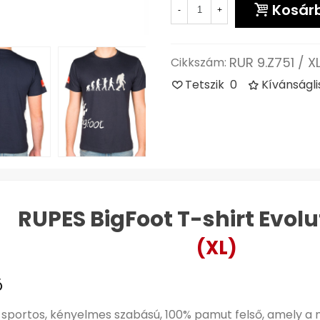
Kosár
-
+
RUR 9.Z751 / X
Cikkszám:
Tetszik
0
Kívánságl
RUPES BigFoot T-shirt Evolu
(XL)
ő
ó sportos, kényelmes szabású, 100% pamut felső, amely a 