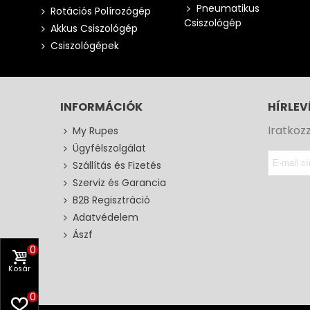
Pneumatikus
Rotációs Polírozógép
Csiszológép
Akkus Csiszológép
Csiszológépek
INFORMÁCIÓK
HÍRLEV
Iratkoz
My Rupes
Ügyfélszolgálat
Szállítás és Fizetés
Szerviz és Garancia
B2B Regisztráció
Adatvédelem
Ászf
0
Kosár
0