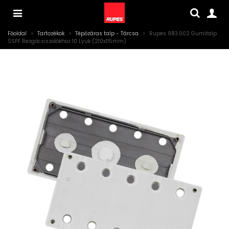
Főoldal
>
Tartozékok
>
Tépőzáras talp - Tárcsa
>
Rupes 983.002 Gumitalp
SSPF Rezgőcsiszolókhoz 10 Lyuk (210x115mm)