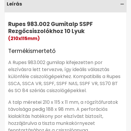
Leírás
Rupes 983.002 Gumitalp SSPF
Rezgőcsiszolókhoz 10 Lyuk
(210x115mm)
Termékismertető
Részletes leírás
▼
A Rupes 983.002 gumilap kifejezetten por
elszívásra lett tervezve, így ideális választás
különféle csiszológépekhez. Kompatibilis a Rupes
SSCA, SSCA VR, SSPF, SSPF NAS, SSPF VR, SS70 BT
és SO 84 szériás csiszológépekkel.
A talp méretei 210 x 115 x 11 mm, a rögzítőfuratok
távolsága pedig 188 x 98 mm. A perforációs
kialakítás hatékony por elszívást biztosít,
hozzájárulva a tiszta munkakörnyezet
fenntartásához és a csiszolóanyag