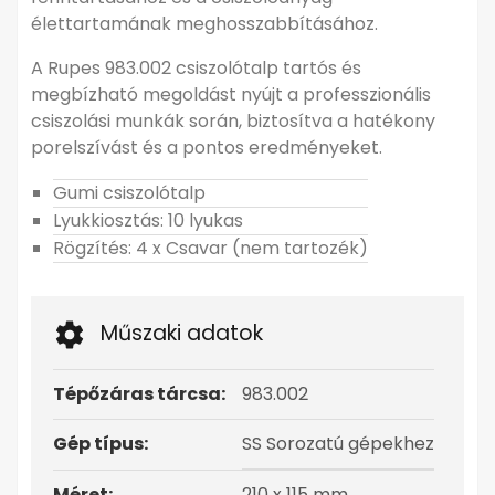
élettartamának meghosszabbításához.
A Rupes 983.002 csiszolótalp tartós és
megbízható megoldást nyújt a professzionális
csiszolási munkák során, biztosítva a hatékony
porelszívást és a pontos eredményeket.
Gumi csiszolótalp
Lyukkiosztás: 10 lyukas
Rögzítés: 4 x Csavar (nem tartozék)
Műszaki adatok
Tépőzáras tárcsa:
983.002
Gép típus:
SS Sorozatú gépekhez
Méret:
210 x 115 mm