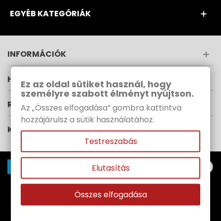
EGYÉB KATEGÓRIÁK
INFORMÁCIÓK
HÍRLEVÉL
Ez az oldal sütiket használ, hogy
személyre szabott élményt nyújtson.
RUPES MAGYARORSZÁG
Az „Összes elfogadása” gombra kattintva
hozzájárulsz a sütik használatához.
KÖVESS MINKET
Testreszabás
Elutasítás
Copyright© 1991-
2026 CAR COLOR | Minden jog
Összes elfogadása
fenntartva |
WebPanda