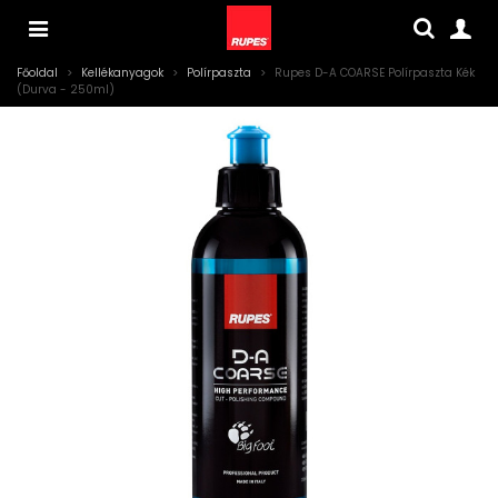
Főoldal
>
Kellékanyagok
>
Polírpaszta
>
Rupes D-A COARSE Polírpaszta Kék
(Durva - 250ml)