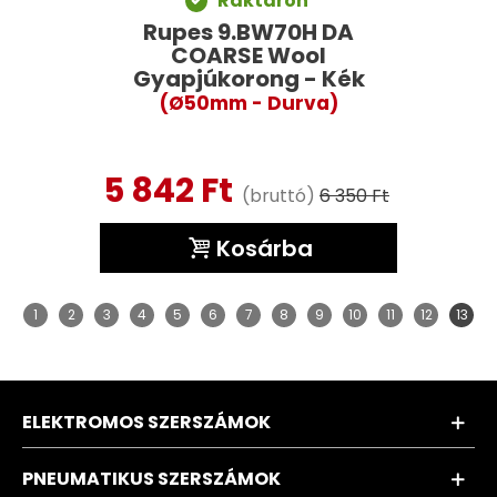
Raktáron
Rupes 9.BW70H DA
COARSE Wool
Gyapjúkorong - Kék
(Ø50mm - Durva)
5 842 Ft
(bruttó)
6 350 Ft
Kosárba
1
2
3
4
5
6
7
8
9
10
11
12
13
ELEKTROMOS SZERSZÁMOK
PNEUMATIKUS SZERSZÁMOK