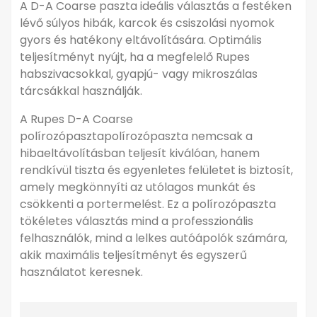
A D-A Coarse paszta ideális választás a festéken
lévő súlyos hibák, karcok és csiszolási nyomok
gyors és hatékony eltávolítására. Optimális
teljesítményt nyújt, ha a megfelelő Rupes
habszivacsokkal, gyapjú- vagy mikroszálas
tárcsákkal használják.
A Rupes D-A Coarse
polírozópasztapolírozópaszta nemcsak a
hibaeltávolításban teljesít kiválóan, hanem
rendkívül tiszta és egyenletes felületet is biztosít,
amely megkönnyíti az utólagos munkát és
csökkenti a portermelést. Ez a polírozópaszta
tökéletes választás mind a professzionális
felhasználók, mind a lelkes autóápolók számára,
akik maximális teljesítményt és egyszerű
használatot keresnek.