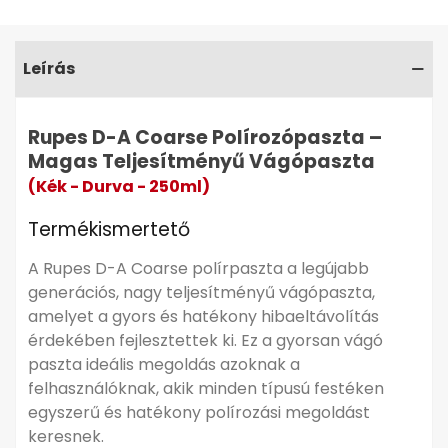
lelkes autóápolók számára, akik maximális
teljesítményt és egyszerű használatot keresnek.
Leírás
Kiemelkedő vágási teljesítmény
Hosszabb polírozási ciklus
Csökkentett portermelés
Rupes D-A Coarse Polírozópaszta –
Egylépcsős hibaeltávolítás
Magas Teljesítményű Vágópaszta
Könnyen eltávolítható
(Kék - Durva - 250ml)
Termékismertető
A Rupes D-A Coarse polírpaszta a legújabb
generációs, nagy teljesítményű vágópaszta,
amelyet a gyors és hatékony hibaeltávolítás
érdekében fejlesztettek ki. Ez a gyorsan vágó
paszta ideális megoldás azoknak a
Részletes leírás
▼
felhasználóknak, akik minden típusú festéken
egyszerű és hatékony polírozási megoldást
keresnek.