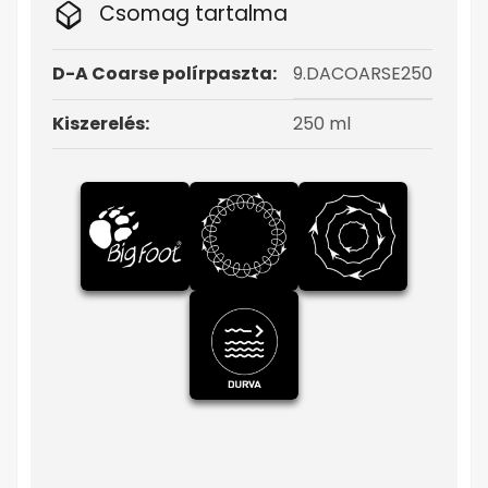
Csomag tartalma
D-A Coarse polírpaszta:
9.DACOARSE250
Kiszerelés:
250 ml