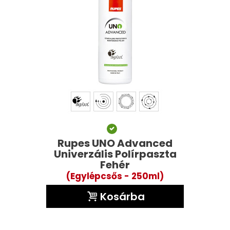
Rupes UNO Advanced
Univerzális Polírpaszta
Fehér
(Egylépcsős - 250ml)
Kosárba