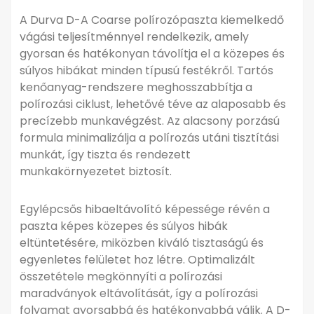
A Durva D-A Coarse polírozópaszta kiemelkedő
vágási teljesítménnyel rendelkezik, amely
gyorsan és hatékonyan távolítja el a közepes és
súlyos hibákat minden típusú festékről. Tartós
kenőanyag-rendszere meghosszabbítja a
polírozási ciklust, lehetővé téve az alaposabb és
precízebb munkavégzést. Az alacsony porzású
formula minimalizálja a polírozás utáni tisztítási
munkát, így tiszta és rendezett
munkakörnyezetet biztosít.
Egylépcsős hibaeltávolító képessége révén a
paszta képes közepes és súlyos hibák
eltüntetésére, miközben kiváló tisztaságú és
egyenletes felületet hoz létre. Optimalizált
összetétele megkönnyíti a polírozási
maradványok eltávolítását, így a polírozási
folyamat gyorsabbá és hatékonyabbá válik. A D-