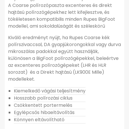
A Coarse polírozópaszta excenteres és direkt
hajtású polírozógépekhez lett kifejlesztve, és
tökéletesen kompatibilis minden Rupes BigFoot
modellel, ami sokoldalúságát és széleskörű
Kiváló eredményt nyújt, ha Rupes Coarse kék
polírszivaccsal, DA gyapjúkorongokkal vagy durva
mikroszálas padokkal együtt használják,
különösen a BigFoot polírozógépekkel, beleértve
az excenteres polírozógépeket (LHR és HLR
sorozat) és a Direkt hajtású (LK900E Mille)
modelleket.
Kiemelkedő vágási teljesítmény
Hosszabb polírozási ciklus
Csökkentett portermelés
Egylépcsős hibaeltávolítás
Könnyen eltávolítható