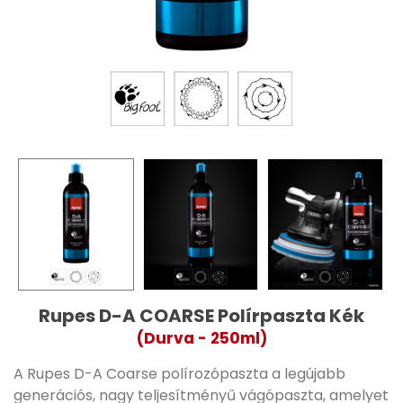
Rupes D-A COARSE Polírpaszta Kék
(Durva - 250ml)
A Rupes D-A Coarse polírozópaszta a legújabb
generációs, nagy teljesítményű vágópaszta, amelyet