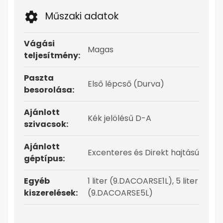
Műszaki adatok
Vágási
Magas
teljesítmény:
Paszta
Első lépcső (Durva)
besorolása:
Ajánlott
Kék jelölésű D-A
szivacsok:
Ajánlott
Excenteres és Direkt hajtású
géptípus:
Egyéb
1 liter (9.DACOARSE1L), 5 liter
kiszerelések:
(9.DACOARSE5L)