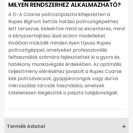
MILYEN RENDSZERHEZ ALKALMAZHATÓ?
A D-A Coarse polírozópaszta kifejezetten a
Rupes BigFoot kettős hatású polírozógépekhez
lett tervezve, beleértve mind az excenteres, mind
a kényszerhajtású dual action modelleket.
Kiválóan működik minden ilyen típusú Rupes
polírozógéppel, amelyeket professzionális
felhasználók számára fejlesztettek ki a gyors és
hatékony munkavégzés érdekében. Az optimális
teljesítmény eléréséhez javasolt a Rupes Coarse
kék polírszivacsok, gyapjúkorongok vagy durva
mikroszálas tárcsák használata, amelyek
tökéletesen kiegészítik a paszta tulajdonságait.
Termék Adatai