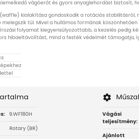
kiemelkedő vágóerőt és gyors anyaglehordást biztosít, ha
(waffle) kialakítása gondoskodik a rotációs stabilitásról
melegszik túl. Mivel a hullámos formának köszönhetően ne
írozási folyamat kiegyensúlyozottabb, a kezelés pedig ké
ors hibaeltávolítást, mind a festék védelmét támogatja, 
cs
gépekhez
lettel
artalma
Műsza
s:
9.WF180H
Vágási
teljesítmény:
Rotary (BR)
Ajánlott