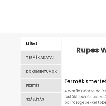
LEÍRÁS
Rupes W
TERMÉK ADATAI
DOKUMENTUMOK
Termékismerte
FIZETÉS
A Waffle Coarse polírs
festékhibák és csiszol
SZÁLLÍTÁS
polírozógépekkel töké