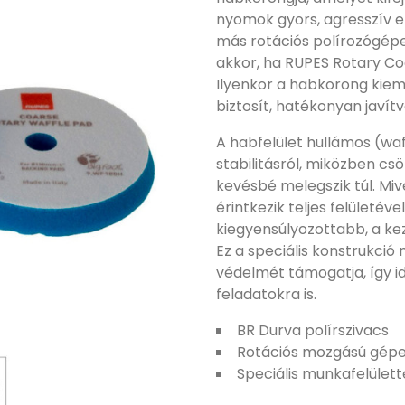
nyomok gyors, agresszív el
más rotációs polírozógépe
akkor, ha RUPES Rotary Co
Ilyenkor a habkorong kie
biztosít, hatékonyan javít
A habfelület hullámos (waf
stabilitásról, miközben cs
kevésbé melegszik túl. M
érintkezik teljes felületév
kiegyensúlyozottabb, a ke
Ez a speciális konstrukció 
védelmét támogatja, így i
feladatokra is.
BR Durva polírszivacs
Rotációs mozgású gép
Speciális munkafelülett