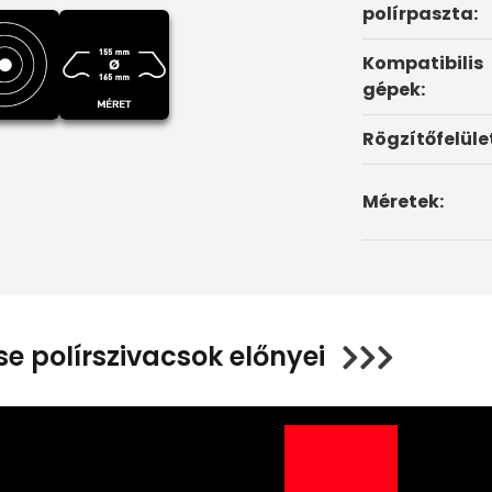
polírpaszta:
Kompatibilis
gépek:
Rögzítőfelüle
Méretek:
e polírszivacsok előnyei