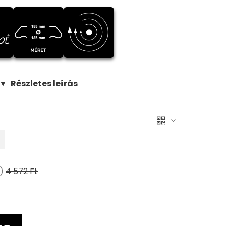
Részletes leírás
▼
)
4 572 Ft