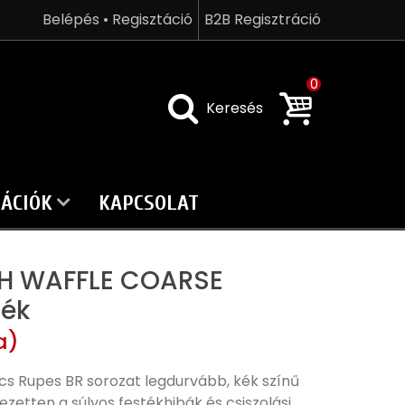
Belépés • Regisztáció
B2B Regisztráció
0
Keresés
ÁCIÓK
KAPCSOLAT
0H WAFFLE COARSE
Kék
a)
acs Rupes BR sorozat legdurvább, kék színű
ezetten a súlyos festékhibák és csiszolási