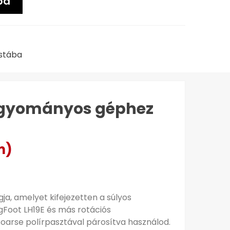
ba
istába
hagyományos géphez
m)
a, amelyet kifejezetten a súlyos
igFoot LH19E és más rotációs
oarse polírpasztával párosítva használod.