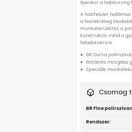
Ilyenkor a habkorong 
A habfelület hullámos 
a festékréteg kevésbé 
munkaterülettel, a pol
konstrukció mind a gy
feladatokra is.
BR Durva polírsziva
Rotációs mozgású 
Speciális munkafelü
Csomag t
BR Fine polírszivac
Rendszer: