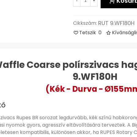
Kosár
-
+
RUT 9.WF180H
Cikkszám:
Tetszik
0
Kívánságl
affle Coarse polírszivacs 
9.WF180H
(Kék - Durva - Ø155m
tő
zivacs Rupes BR sorozat legdurvább, kék színű habkorongj
ási nyomok gyors, agresszív eltávolítására terveztek. A B
letesen kompatibilis, különösen akkor, ha RUPES Rotary C