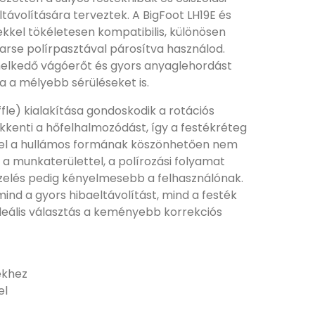
távolítására terveztek. A BigFoot LH19E és
kkel tökéletesen kompatibilis, különösen
arse polírpasztával párosítva használod.
melkedő vágóerőt és gyors anyaglehordást
va a mélyebb sérüléseket is.
fle) kialakítása gondoskodik a rotációs
ökkenti a hőfelhalmozódást, így a festékréteg
ivel a hullámos formának köszönhetően nem
el a munkaterülettel, a polírozási folyamat
zelés pedig kényelmesebb a felhasználónak.
mind a gyors hibaeltávolítást, mind a festék
deális választás a keményebb korrekciós
ekhez
el