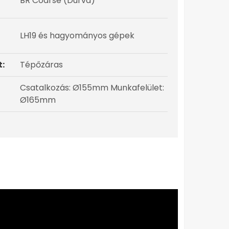
BR Coarse (Durva)
LH19 és hagyományos gépek
t:
Tépőzáras
Csatalkozás: Ø155mm Munkafelület:
Ø165mm