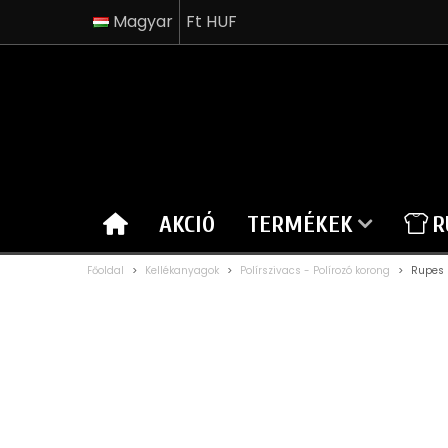
Magyar
Ft HUF
AKCIÓ
TERMÉKEK
R
Főoldal
>
Kellékanyagok
>
Polírszivacs - Polírozó korong
>
Rupes 