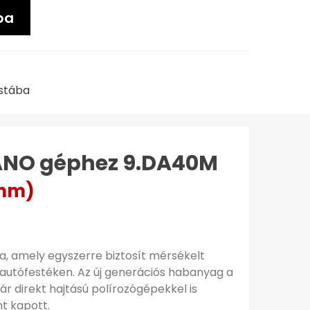
ba
istába
NANO géphez 9.DA40M
0mm)
a, amely egyszerre biztosít mérsékelt
autófestéken. Az új generációs habanyag a
ár direkt hajtású polírozógépekkel is
nt kapott.