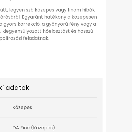
yütt, legyen szó közepes vagy finom hibák
lezárásáról. Egyaránt hatékony a közepesen
 a gyors korrekció, a gyönyörű fény vagy a
, kiegyensúlyozott hőelosztást és hosszú
polírozási feladatnak.
ki adatok
Közepes
DA Fine (Közepes)