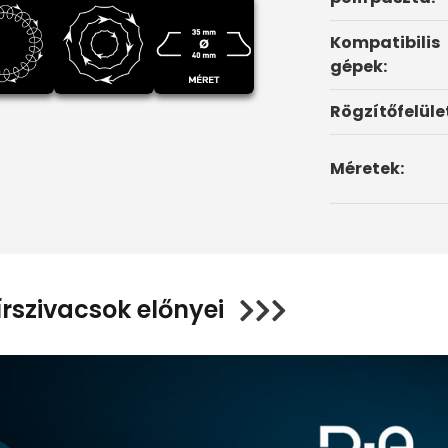
Kompatibilis
gépek:
Rögzítőfelüle
Méretek:
írszivacsok előnyei