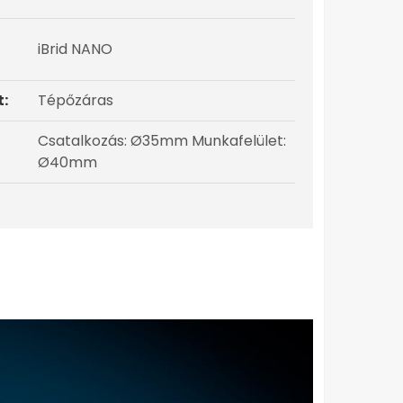
iBrid NANO
t:
Tépőzáras
Csatalkozás: Ø35mm Munkafelület:
Ø40mm