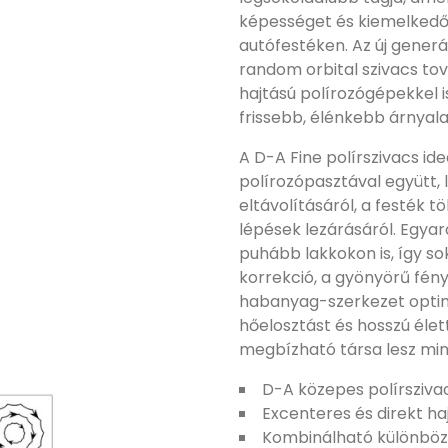
képességet és kiemelkedő
autófestéken. Az új generá
random orbital szivacs tov
hajtású polírozógépekkel i
frissebb, élénkebb árnyala
A D-A Fine polírszivacs id
polírozópasztával együtt,
eltávolításáról, a festék t
lépések lezárásáról. Egya
puhább lakkokon is, így so
korrekció, a gyönyörű fény
habanyag-szerkezet optimá
hőelosztást és hosszú élett
megbízható társa lesz min
D-A közepes polírsziva
Excenteres és direkt h
Kombinálható különböz