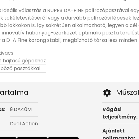
s ideális választás a RUPES DA-FINE polírozópasztával eg
ték tökéletesítéséről vagy a durvább polírozási lépések 
bb lakkokon is, így sokrétűen alkalmazható, legyen a cél
z innovatív habanyag-szerkezet optimális paszta terülést
y a D-A Fine korong stabil, megbízható társa lesz minden 
zivacs
kt hajtású gépekhez
böző pasztákkal
artalma
Műsza
cs
:
9.DA40M
Vágási
teljesítmény:
Dual Action
Ajánlott
polírpaszta: