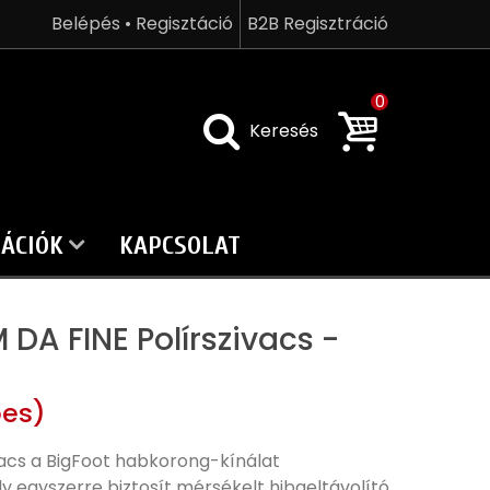
Belépés • Regisztáció
B2B Regisztráció
0
Keresés
ÁCIÓK
KAPCSOLAT
DA FINE Polírszivacs -
es)
vacs a BigFoot habkorong-kínálat
y egyszerre biztosít mérsékelt hibaeltávolító