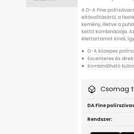
A D-A Fine polírszivac
eltávolításáról, a fes
kemény, illetve a puhá
kettő kombinációja. A
élettartamot kínál, íg
D-A közepes polírs
Excenteres és dire
Kombinálható külön
Csomag t
DA
Fine polírsziva
Rendszer: