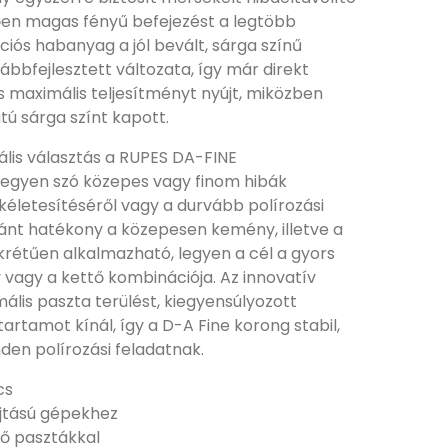
en magas fényű befejezést a legtöbb
ciós habanyag a jól bevált, sárga színű
ábbfejlesztett változata, így már direkt
s maximális teljesítményt nyújt, miközben
tú sárga színt kapott.
eális választás a RUPES DA-FINE
 legyen szó közepes vagy finom hibák
ökéletesítéséről vagy a durvább polírozási
ránt hatékony a közepesen kemény, illetve a
krétűen alkalmazható, legyen a cél a gyors
 vagy a kettő kombinációja. Az innovatív
lis paszta terülést, kiegyensúlyozott
artamot kínál, így a D-A Fine korong stabil,
den polírozási feladatnak.
cs
ajtású gépekhez
ő pasztákkal