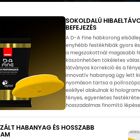
SOKOLDALÚ HIBAELTÁVO
BEFEJEZÉS
A D-A Fine habkorong elsődle
enyhébb festékhibák gyors és
a megszokottnál magasabb fén
köszönhetően tökéletes válasz
látványos korrekció és a fény
innovatív habanyag úgy lett k
nyomáson tartsa a polírozópas
eséllyel alakulnak ki hologra
fényes, egyenletes festékréte
hosszadalmas finomító lépése
IZÁLT HABANYAG ÉS HOSSZABB
TAM