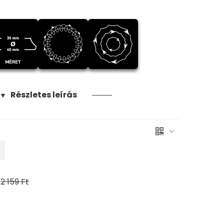
Részletes leírás
▼
2 159 Ft