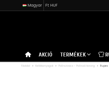
Magyar
Ft HUF
AKCIÓ
TERMÉKEK
R
Főoldal
>
Kellékanyagok
>
Polírszivacs - Polírozó korong
>
Rupes 