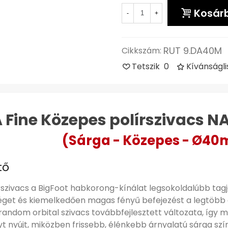
Kosár
-
+
RUT 9.DA40M
Cikkszám:
Tetszik
0
Kívánságl
 Fine Közepes polírszivacs 
(Sárga - Közepes - Ø4
tő
rszivacs a BigFoot habkorong-kínálat legsokoldalúbb tagj
éget és kiemelkedően magas fényű befejezést a legtöbb 
ű random orbital szivacs továbbfejlesztett változata, így m
t nyújt, miközben frissebb, élénkebb árnyalatú sárga szí