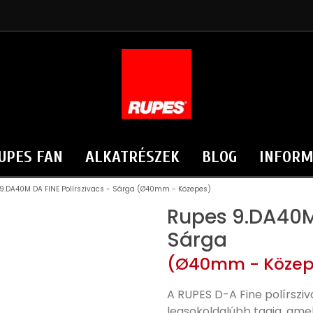
UPES FAN
ALKATRÉSZEK
BLOG
INFORM
9.DA40M DA FINE Polírszivacs - Sárga (Ø40mm - Közepes)
Rupes 9.DA40M 
Sárga
(Ø40mm - Közep
A RUPES D-A Fine polírszi
legsokoldalúbb tagja, amel