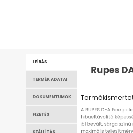
LEÍRÁS
Rupes DA
TERMÉK ADATAI
Termékismerte
DOKUMENTUMOK
A RUPES D-A Fine polí
FIZETÉS
hibaeltávolító képess
jól bevált, sárga szín
maximális teljesítmény
SZÁLLÍTÁS