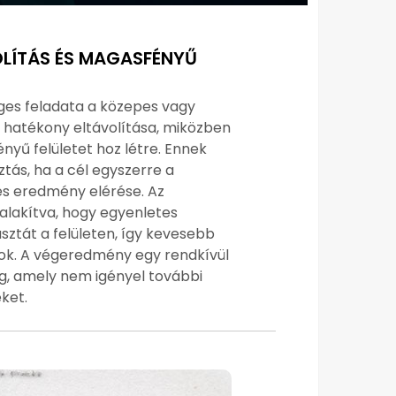
LÍTÁS ÉS MAGASFÉNYŰ
ges feladata a közepes vagy
 hatékony eltávolítása, miközben
yű felületet hoz létre. Ennek
tás, ha a cél egyszerre a
es eredmény elérése. Az
ialakítva, hogy egyenletes
ztát a felületen, így kevesebb
mok. A végeredmény egy rendkívül
g, amely nem igényel további
ket.